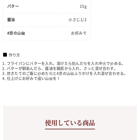
バター
15g
醤油
小さじ1/2
#京の山椒
お好みで
作り方
フライパンにバターを入れ、溶けたら刻んだ筍を入れ中火で炒める。
バターが馴染んだら、醤油を鍋肌から入れ、さっと混ぜ合わす。
炊きたてのご飯に炒めた筍と#京の山椒ふりかけを入れ混ぜ合わせる。
仕上げにお好みで追い山椒を！
使用している商品