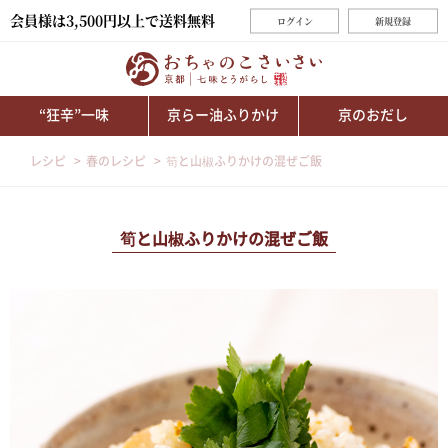
会員様は3,500円以上で送料無料
ログイン
新規登録
“狂辛”一味
京らー油ふりかけ
京のおだし
レシピ
春のレシピ
筍と山椒ふりかけの混ぜご飯
筍と山椒ふりかけの混ぜご飯