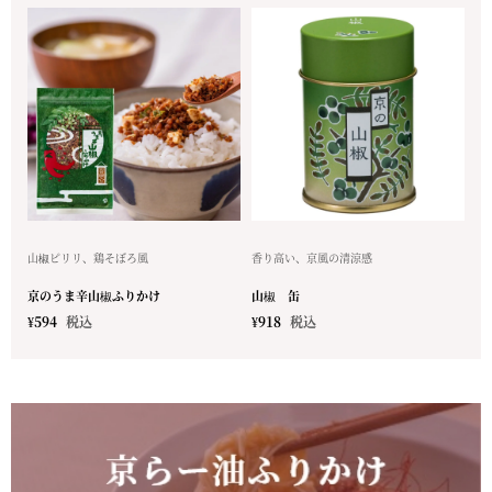
山椒ピリリ、鶏そぼろ風
香り高い、京風の清涼感
京のうま辛山椒ふりかけ
山椒 缶
¥
594
税込
¥
918
税込