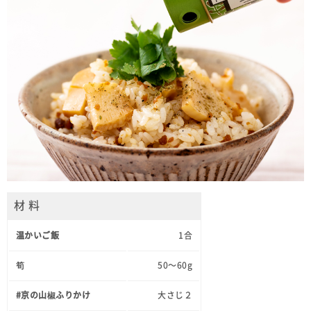
材 料
温かいご飯
1合
筍
50～60g
#京の山椒ふりかけ
大さじ２