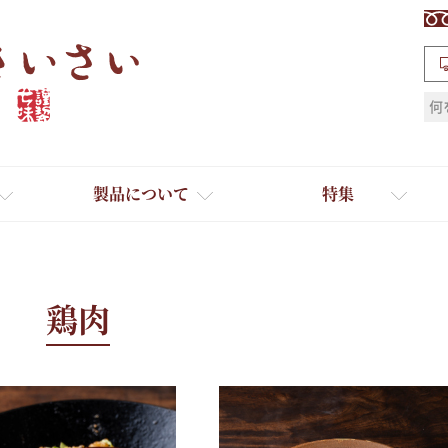
検索
製品について
特集
鶏肉
ギフト
ひとふり小分け袋
送料無料
たれ・ドレッシング
料理に合わせて一味・七味
おだし