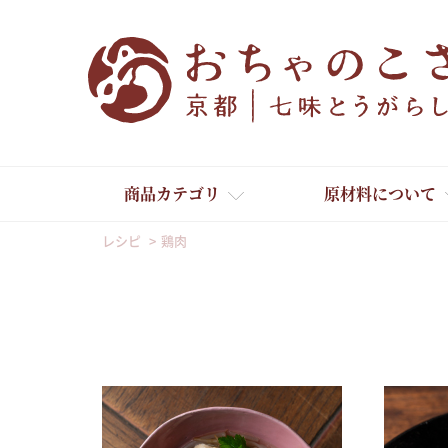
商品カテゴリ
原材料について
レシピ
鶏肉
舞妓はんひぃ～ひぃ～
京の一味とうがらし
京の七味とうがらし