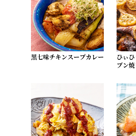
黒七味チキンスープカレー
ひぃひ
ブン焼