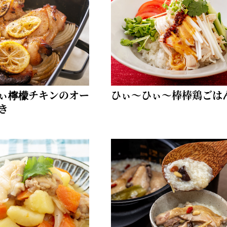
ぃ檸檬チキンのオー
ひぃ～ひぃ～棒棒鶏ごは
き