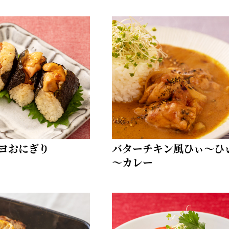
ヨおにぎり
バターチキン風ひぃ～ひ
～カレー