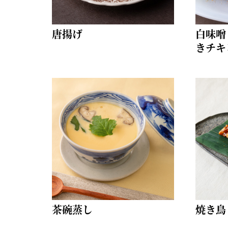
唐揚げ
白味噌
きチキ
茶碗蒸し
焼き鳥