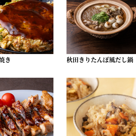
お土産・ギフト 贈る人に
とうがらしの辛さ別に一味
お菓子
国産・鷹の爪
焼き
秋田きりたんぽ風だし鍋