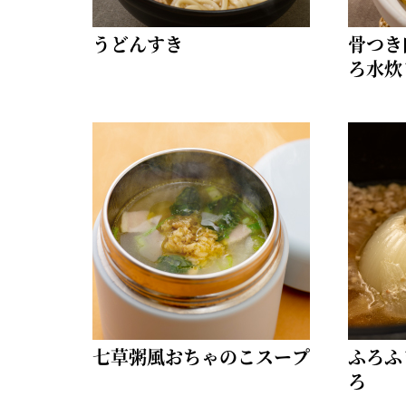
うどんすき
骨つき
ろ水炊
七草粥風おちゃのこスープ
ふろふ
ろ