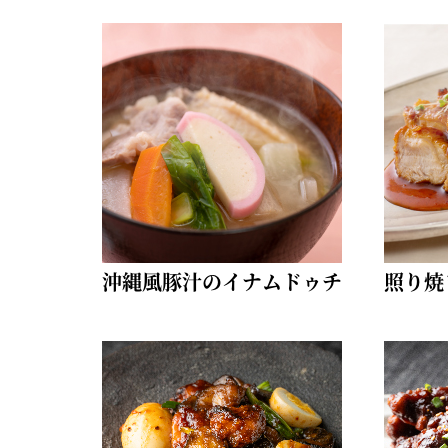
沖縄風豚汁のイナムドゥチ
照り焼