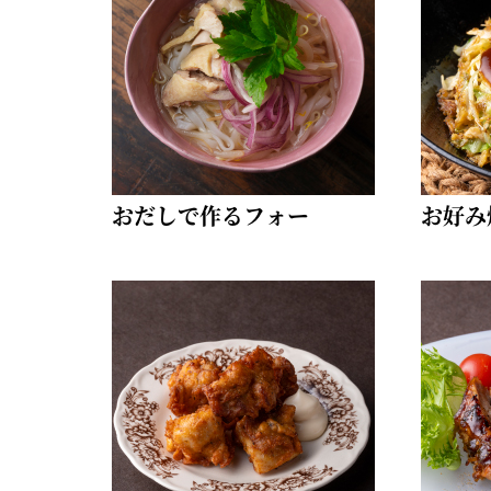
柚子薬味・山椒
ラー油
ふりかけ
おだしで作るフォー
お好み