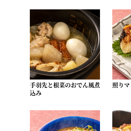
手羽先と根菜のおでん風煮
照りマ
込み