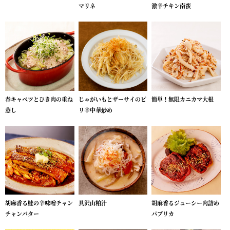
マリネ
激辛チキン南蛮
春キャベツとひき肉の重ね
じゃがいもとザーサイのピ
簡単！無限カニカマ大根
蒸し
リ辛中華炒め
胡麻香る鮭の辛味噌チャン
具沢山粕汁
胡麻香るジューシー肉詰め
チャンバター
パプリカ