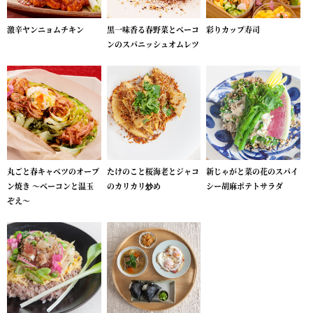
激辛ヤンニョムチキン
黒一味香る春野菜とベーコ
彩りカップ寿司
ンのスパニッシュオムレツ
丸ごと春キャベツのオーブ
たけのこと桜海老とジャコ
新じゃがと菜の花のスパイ
ン焼き ～ベーコンと温玉
のカリカリ炒め
シー胡麻ポテトサラダ
ぞえ～