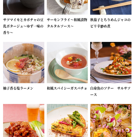
サツマイモとカボチャの豆
サーモンフライ～和風漬物
秋茄子とちりめんジャコの
乳ポタージュ～ゆず一味の
タルタルソース～
ピリ辛炒め煮
香り～
柚子香る塩ラーメン
和風スパイシーガスパチョ
白身魚のソテー サルサソ
ース