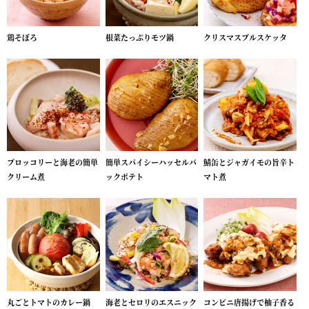
鶏そぼろ
根菜たっぷりモツ鍋
クリスマスブルスケッタ
ブロッコリーと海老の簡単
簡単スパイシーハッセルバ
鯖缶とジャガイモの旨辛ト
クリーム煮
ックポテト
マト煮
丸ごとトマトのカレー鍋
海老とセロリのエスニック
コンビニ唐揚げで柚子香る