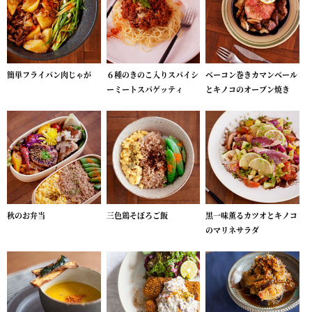
簡単フライパン肉じゃが
６種のきのこ入りスパイシ
ベーコン巻きカマンベール
ーミートスパゲッティ
とキノコのオーブン焼き
秋のお弁当
三色鶏そぼろご飯
黒一味薫るカツオとキノコ
のマリネサラダ