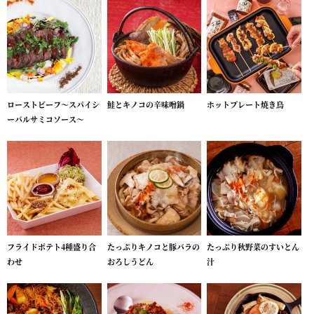
ローストビーフ～スパイシ
鮭とキノコの辛味噌鍋
ホットプレート焼き鳥
ーバルサミコソース～
フライドポテト4種盛り合
たっぷりキノコと豚バラの
たっぷり秋野菜のすいとん
わせ
おろしうどん
汁