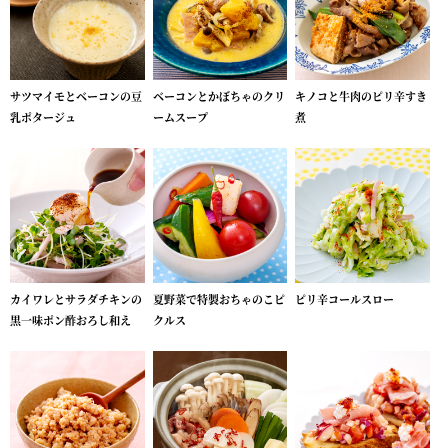
サツマイモとベーコンの豆
ベーコンとかぼちゃのクリ
キノコと牛肉のピリ辛すき
乳ポタージュ
ームスープ
煮
カイワレとサラダチキンの
夏野菜で特製おちゃのこピ
ピリ辛コールスロー
黒一味ポン酢おろし和え
クルス