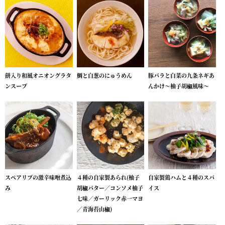
餅入り和風オニオングラタ
鯛と白葱のにゅうめん
豚バラと白菜の九条ネギあ
ンスープ
んかけ～柚子胡椒風味～
スペアリブの激辛味噌煮込
４種の自家製あられ(柚子
自家製鶏ハムと４種のスパ
み
胡椒バター／コンソメ柚子
イス
七味／ガーリック赤一マヨ
／青海苔山椒)