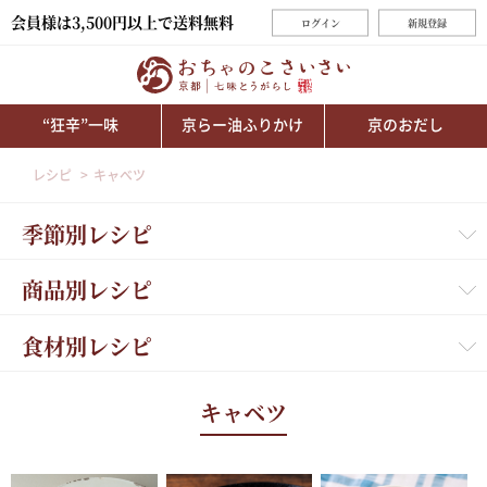
会員様は3,500円以上で送料無料
ログイン
新規登録
“狂辛”一味
京らー油ふりかけ
京のおだし
レシピ
キャベツ
季節別レシピ
商品別レシピ
食材別レシピ
キャベツ