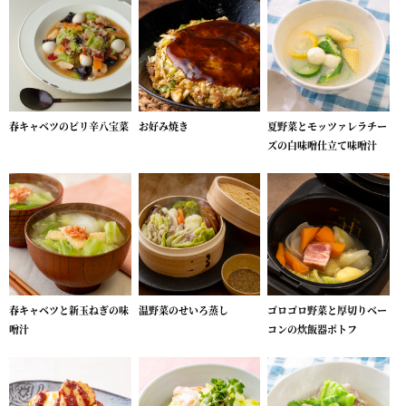
春キャベツのピリ辛八宝菜
お好み焼き
夏野菜とモッツァレラチー
ズの白味噌仕立て味噌汁
春キャベツと新玉ねぎの味
温野菜のせいろ蒸し
ゴロゴロ野菜と厚切りベー
噌汁
コンの炊飯器ポトフ