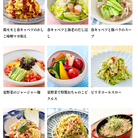
鶏モモと春キャベツのかし
春キャベツと海老のだし浸
春キャベツと豚バラのスー
こ味噌マヨ和え
し
プ
夏野菜のジャージャー麺
夏野菜で特製おちゃのこピ
ピリ辛コールスロー
クルス