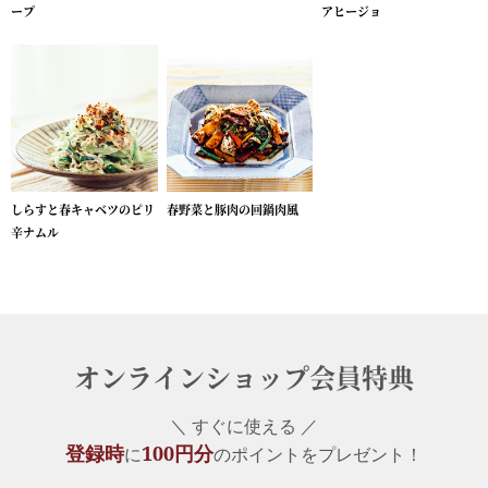
ープ
アヒージョ
しらすと春キャベツのピリ
春野菜と豚肉の回鍋肉風
辛ナムル
オンラインショップ会員特典
＼ すぐに使える ／
登録時
100円分
に
のポイントをプレゼント！