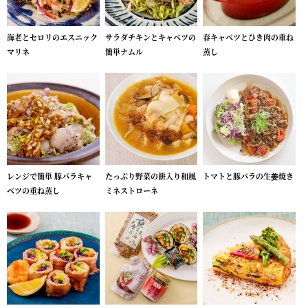
海老とセロリのエスニック
サラダチキンとキャベツの
春キャベツとひき肉の重ね
マリネ
簡単ナムル
蒸し
レンジで簡単 豚バラキャ
たっぷり野菜の餅入り和風
トマトと豚バラの生姜焼き
ベツの重ね蒸し
ミネストローネ