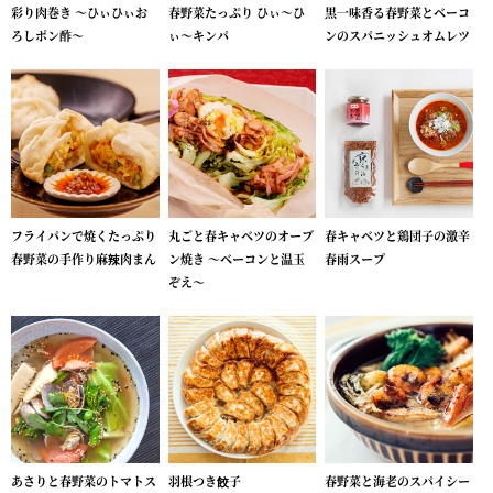
彩り肉巻き ～ひぃひぃお
春野菜たっぷり ひぃ～ひ
黒一味香る春野菜とベーコ
ろしポン酢～
ぃ～キンパ
ンのスパニッシュオムレツ
フライパンで焼くたっぷり
丸ごと春キャベツのオーブ
春キャベツと鶏団子の激辛
春野菜の手作り麻辣肉まん
ン焼き ～ベーコンと温玉
春雨スープ
ぞえ～
あさりと春野菜のトマトス
羽根つき餃子
春野菜と海老のスパイシー