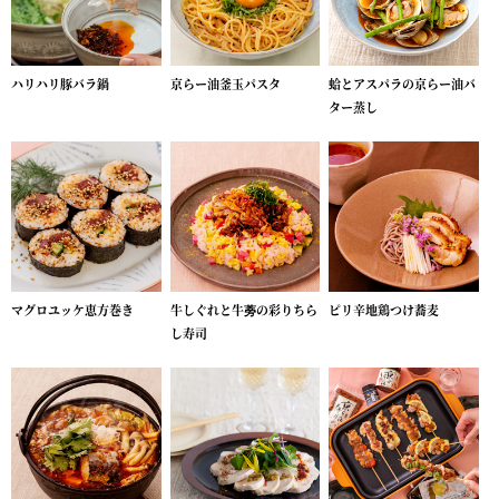
ハリハリ豚バラ鍋
京らー油釜玉パスタ
蛤とアスパラの京らー油バ
ター蒸し
マグロユッケ恵方巻き
牛しぐれと牛蒡の彩りちら
ピリ辛地鶏つけ蕎麦
し寿司