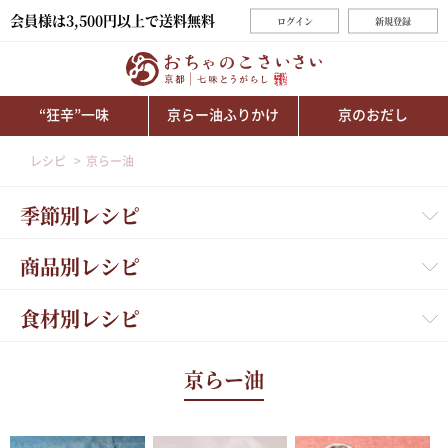
会員様は3,500円以上で送料無料
ログイン
新規登録
“狂辛”一味
京らー油ふりかけ
京のおだし
レシピ
京らー油
季節別レシピ
商品別レシピ
食材別レシピ
京らー油