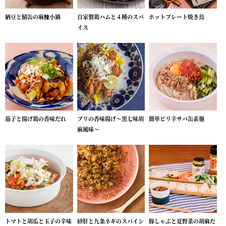
納豆と鯖缶の麻辣小鍋
自家製鶏ハムと４種のスパ
ホットプレート焼き鳥
イス
茄子と揚げ鶏の香味だれ
ブリの香味揚げ～黒七味胡
簡単ピリ辛サバ缶素麺
麻風味～
トマトと胡瓜と玉子の辛味
砂肝と九条ネギのスパイシ
豚しゃぶと夏野菜の胡麻だ