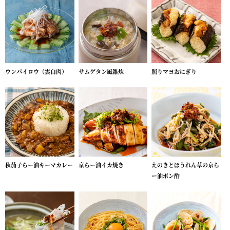
ウンパイロウ（雲白肉）
サムゲタン風雑炊
照りマヨおにぎり
秋茄子らー油キーマカレー
京らー油イカ焼き
えのきとほうれん草の京ら
ー油ポン酢