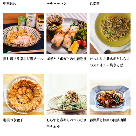
中華炒め
ーチャーハン
れ素麺
蒸し鶏ピリ辛ネギ塩ソース
海老とアボガドの生春巻き
たっぷり九条ネギとしらす
のスパイシー焼きそば
羽根つき餃子
しらすと春キャベツのピリ
春野菜と豚肉の回鍋肉風
辛ナムル