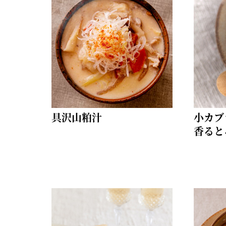
具沢山粕汁
小カブ
香ると