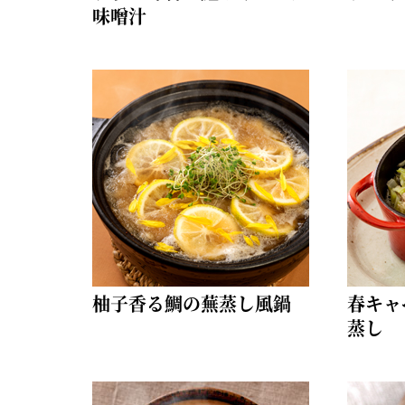
味噌汁
柚子香る鯛の蕪蒸し風鍋
春キャ
蒸し