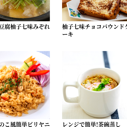
豆腐柚子七味みぞれ
柚子七味チョコパウンド
ーキ
のこ風簡単ビリヤニ
レンジで簡単!茶碗蒸し