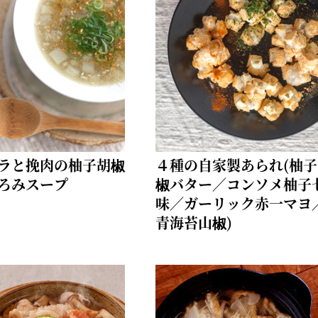
ラと挽肉の柚子胡椒
４種の自家製あられ(柚子
ろみスープ
椒バター／コンソメ柚子
味／ガーリック赤一マヨ
青海苔山椒)