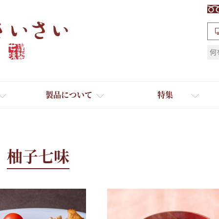
検索
製品について
特集
柚子七味
ギフト
ひとふり小分け袋
送料無料
たれ・ドレッシング
料理に合わせて一味・七味
おだし