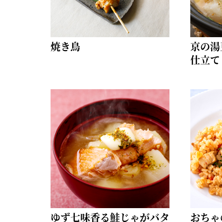
焼き鳥
京の湯
仕立て
ゆず七味香る鮭じゃがバタ
おちゃ