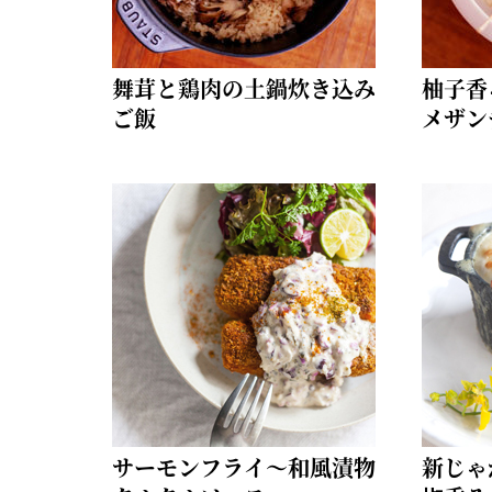
舞茸と鶏肉の土鍋炊き込み
柚子香
ご飯
メザン
サーモンフライ～和風漬物
新じゃ