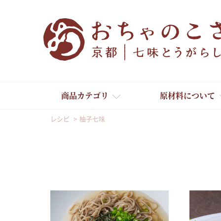
商品カテゴリ
原材料について
レシピ
柚子七味
舞妓はんひぃ～ひぃ～
京の一味とうがらし
京の七味とうがらし