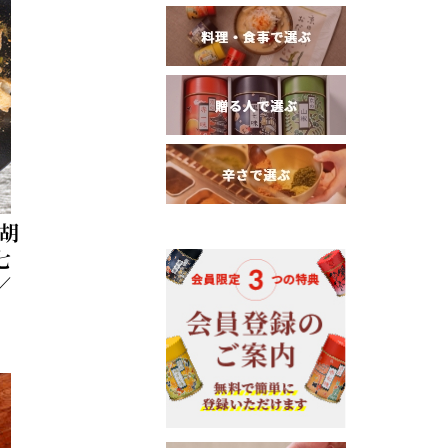
胡
七
／