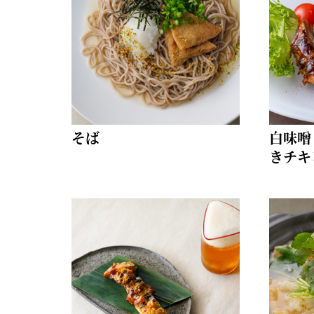
柚子薬味・山椒
ラー油
ふりかけ
そば
白味噌
きチキ