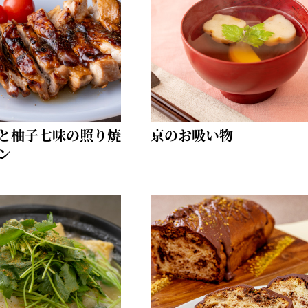
お土産・ギフト 贈る人に
とうがらしの辛さ別に一味
お菓子
国産・鷹の爪
と柚子七味の照り焼
京のお吸い物
ン