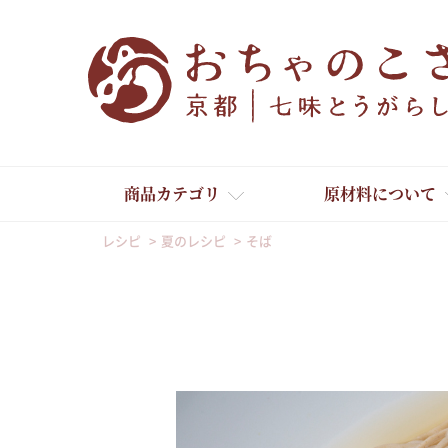
商品カテゴリ
原材料について
レシピ
夏のレシピ
そば
舞妓はんひぃ～ひぃ～
京の一味とうがらし
京の七味とうがらし