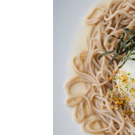
柚子薬味・山椒
ラー油
ふりかけ