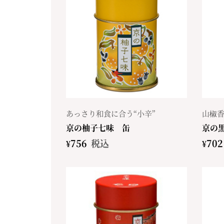
あっさり和食に合う“小辛”
山椒香
京の柚子七味 缶
京の
¥
756
税込
¥
702