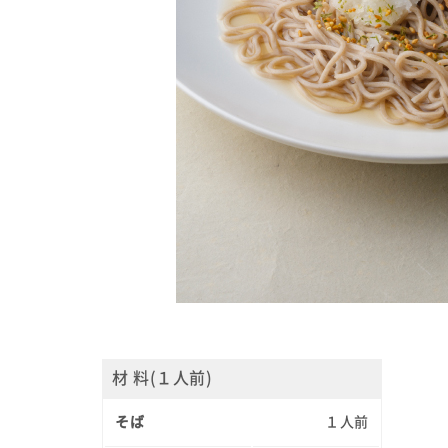
材 料(１人前)
そば
１人前