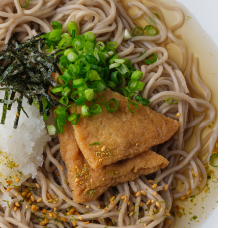
お土産・ギフト 贈る人に
とうがらしの辛さ別に一味
お菓子
国産・鷹の爪