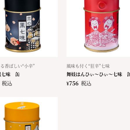
る香ばしい“小辛”
風味も付く“狂辛”七味
黒七味 缶
舞妓はんひぃ～ひぃ～七味 
税込
¥
756
税込