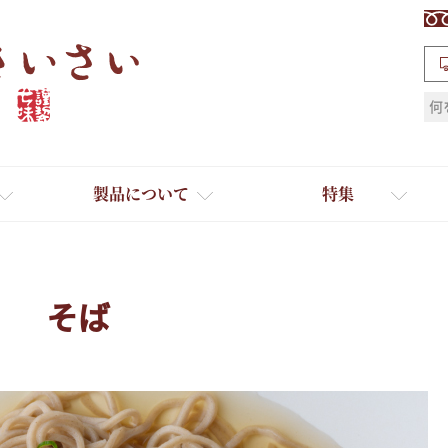
検索
製品について
特集
そば
ギフト
ひとふり小分け袋
送料無料
たれ・ドレッシング
料理に合わせて一味・七味
おだし