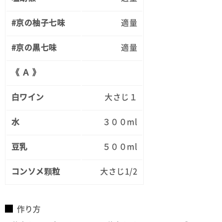
#京の柚子七味
適量
#京の黒七味
適量
《 Ａ 》
白ワイン
大さじ１
水
３００ml
豆乳
５００ml
コンソメ顆粒
大さじ1/2
作り方