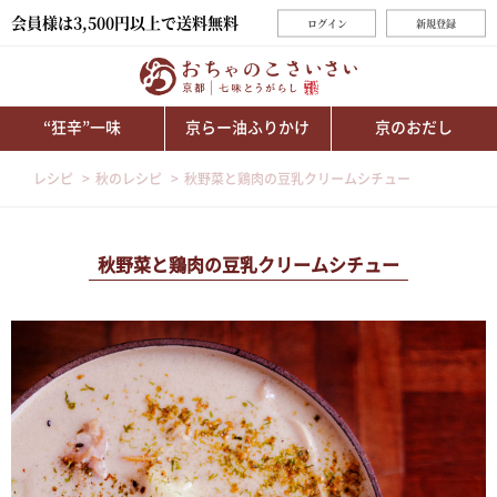
会員様は3,500円以上で送料無料
ログイン
新規登録
“狂辛”一味
京らー油ふりかけ
京のおだし
レシピ
秋のレシピ
秋野菜と鶏肉の豆乳クリームシチュー
秋野菜と鶏肉の豆乳クリームシチュー