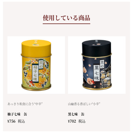
使用している商品
あっさり和食に合う“中辛”
山椒香る香ばしい“小辛”
柚子七味 缶
黒七味 缶
¥
756
税込
¥
702
税込