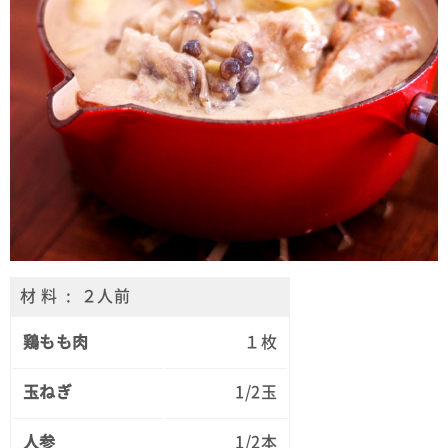
材 料 : ２人前
鶏もも肉
１枚
玉ねぎ
1/2玉
人参
1/2本