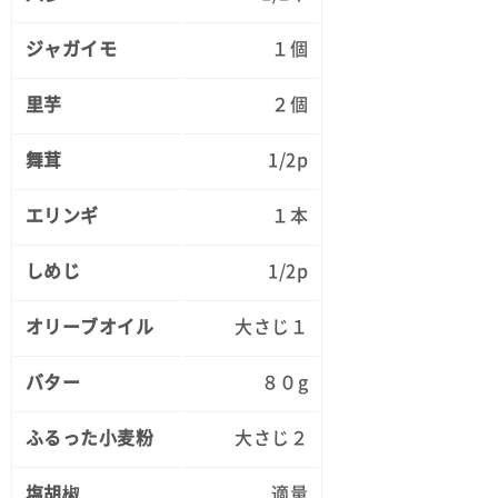
ジャガイモ
１個
里芋
２個
舞茸
1/2p
エリンギ
１本
しめじ
1/2p
オリーブオイル
大さじ１
バター
８０g
ふるった小麦粉
大さじ２
塩胡椒
適量