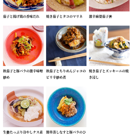
茄子と揚げ鶏の香味だれ
焼き茄子とタコのマリネ
激辛麻婆茄子丼
秋茄子と豚バラの激辛味噌
秋茄子とちりめんジャコの
焼き茄子とズッキーニの焼
炒め
ピリ辛炒め煮
き浸し
生姜たっぷり冷やしナス素
簡単蒸しなすと豚バラのひ