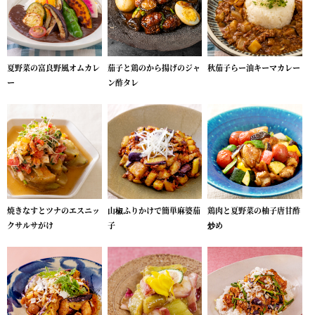
夏野菜の富良野風オムカレ
茄子と鶏のから揚げのジャ
秋茄子らー油キーマカレー
ー
ン酢タレ
焼きなすとツナのエスニッ
山椒ふりかけで簡単麻婆茄
鶏肉と夏野菜の柚子唐甘酢
クサルサがけ
子
炒め