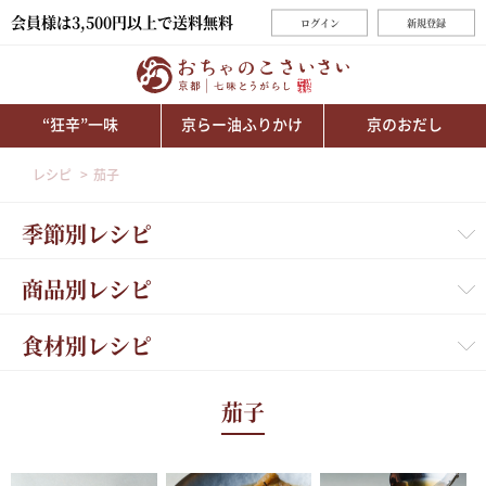
会員様は3,500円以上で送料無料
ログイン
新規登録
“狂辛”一味
京らー油ふりかけ
京のおだし
レシピ
茄子
季節別レシピ
商品別レシピ
食材別レシピ
茄子