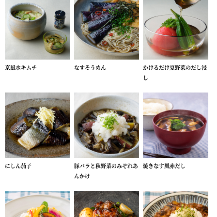
京風水キムチ
なすそうめん
かけるだけ夏野菜のだし浸
し
にしん茄子
豚バラと秋野菜のみぞれあ
焼きなす風赤だし
んかけ