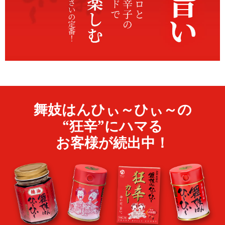
舞妓はんひぃ～ひぃ～の
“狂辛”にハマる
お客様が
続出中！