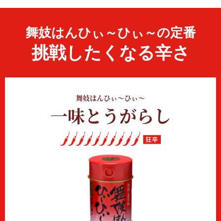
舞妓はんひぃ～ひぃ～の定番
挑戦したくなる辛さ
舞妓はんひぃ～ひぃ～
一味とうがらし