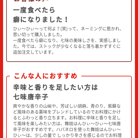
一度食べたら
癖になりました！
ひぃ～ひぃ～って何よ？(笑)って、ネーミングに惹かれ、
思い切って購入しました。
一度食べたら癖になり、七味の美味しさを、実感しまし
た。今では、ストックが少なくなると落ち着かずすぐに
追加注文しています。
こんな人におすすめ
辛味と香りを足したい方は
七味唐辛子
爽やかな香りの山椒や、芳ばしい胡麻、青のり、紫蘇な
ど風味のある薬味をブレンドしているのでお料理にかけ
るとふわっと香り立ちます。お料理に辛味と香りを足し
て風味を楽しみたい方は、舞妓はんひぃ～ひぃ～七味唐
辛子がおすすめです。ハバネロを使った舞妓はんひぃ～
ひぃ～は、少しの量で しっかり辛さを感じるのでお料理