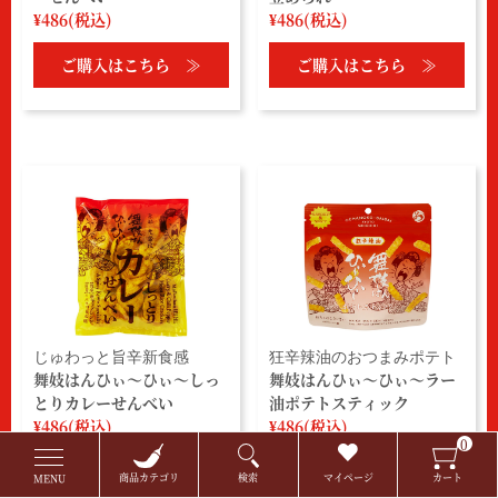
¥486(税込)
¥486(税込)
ご購入はこちら ≫
ご購入はこちら ≫
じゅわっと旨辛新食感
狂辛辣油のおつまみポテト
舞妓はんひぃ～ひぃ～しっ
舞妓はんひぃ～ひぃ～ラー
とりカレーせんべい
油ポテトスティック
¥486(税込)
¥486(税込)
0
ご購入はこちら ≫
ご購入はこちら ≫
商品カテゴリ
検索
マイページ
カート
MENU