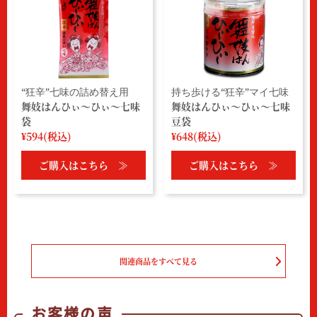
“狂辛”七味の詰め替え用
持ち歩ける“狂辛”マイ七味
舞妓はんひぃ～ひぃ～七味
舞妓はんひぃ～ひぃ～七味
袋
豆袋
¥594(税込)
¥648(税込)
ご購入はこちら ≫
ご購入はこちら ≫
関連商品をすべて見る
お客様の声