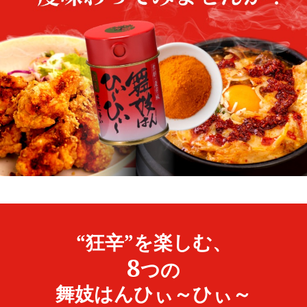
“狂辛”を楽しむ、
8
つの
舞妓はんひぃ～ひぃ～