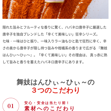
隠れた旨みとフルーティな香りに驚く、ハバネロ唐辛子に厳選した
唐辛子を独自ブレンドした「辛くて美味しい」狂辛シリーズ。
七味・一味はひと振り、一味入りラー油もひと匙で狂烈に辛く、辛
さの奥から唐辛子が隠し持つ旨みや柑橘系の香りまで広がる 『舞妓
はんひぃ～ひぃ～』。「辛くて美味しい」その理由は、 真っ赤に熟
して旨みと香りを蓄えたハバネロ唐辛子にあります。
舞妓はんひぃ～ひぃ～の
３
つのこだわり
安心・安全は当たり前！
素材へのこだわり