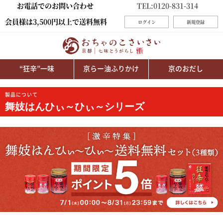
お電話でのお問い合わせ
TEL:0120-831-314
会員様は3,500円以上で送料無料
ログイン
新規登録
“狂辛”一味
京らー油ふりかけ
京のおだし
製品について
舞妓はんひぃ～ひぃ～シリーズ