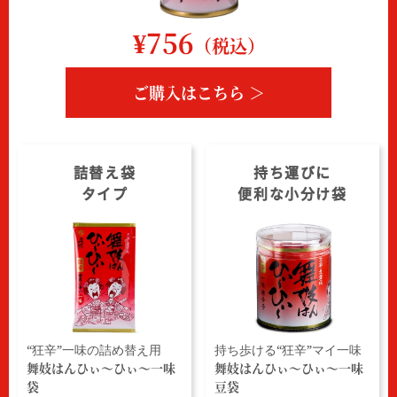
¥756
（税込）
ご購入はこちら ＞
詰替え袋
持ち運びに
タイプ
便利な小分け袋
“狂辛”一味の詰め替え用
持ち歩ける“狂辛”マイ一味
舞妓はんひぃ～ひぃ～一味
舞妓はんひぃ～ひぃ～一味
袋
豆袋