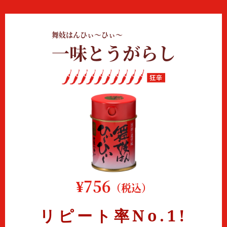
舞妓はんひぃ～ひぃ～
一味とうがらし
¥756
（税込）
リピート率
No.1!