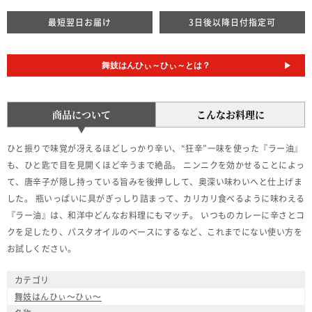
最短翌日お届け
3日後以降日付指定可
舞妓はんひぃ～ひぃ～とは？
商品について
こんなお料理に
ひと振りで味覚が冴えるほどしっかり辛い、“狂辛”一味を使った『ラー油』
も、ひと匙で目を見開くほど辛うまで絶品。 ニンニクを効かせることによっ
て、唐辛子が隠し持っている旨みを後押しして、奥深い味わいへと仕上げま
した。 瓶いっぱいに具がぎっしり詰まって、カリカリ食べるように味わえる
『ラー油』は、和洋中どんなお料理にもマッチ。 いつものカレーに辛さとコ
クを足したり、パスタオイルのベースにするなど、これまでにない使い方を
お試しください。
カテゴリ
舞妓はんひぃ～ひぃ～