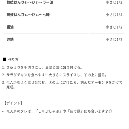
舞妓はんひぃ～ひぃ～ラー油
小さじ1/2
舞妓はんひぃ～ひぃ～七味
小さじ1/4
醤油
小さじ1/2
砂糖
小さじ1/2
作り方
きゅうりを千切りにし、豆腐と皿に盛り付ける。
サラダチキンを食べやすい大きさにスライスし、①の上に盛る。
≪Ａ≫をよく混ぜ合わせ、②の上にかけたら、刻んだアーモンドをかけて
完成。
【ポイント】
≪Ａ≫のタレは、「しゃぶしゃぶ」や「茹で鶏」にも合いますよ◎