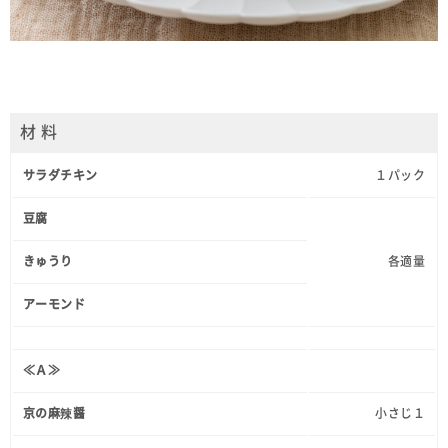
材 料
サラダチキン
１パック
豆腐
きゅうり
各適量
アーモンド
≪Ａ≫
京の麻辣醤
小さじ１