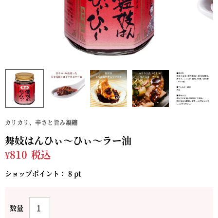
カリカリ、辛さと旨み凝縮
舞妓はんひぃ～ひぃ～ラー油
¥
810
税込
ショップポイント：
8
pt