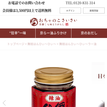
お電話でのお問い合わせ
TEL:0120-831-314
会員様は3,500円以上で送料無料
ログイン
新規登録
“狂辛”一味
京らー油ふりかけ
京のおだし
トップページ
舞妓はんひぃ～ひぃ～
舞妓はんひぃ～ひぃ～ラー油