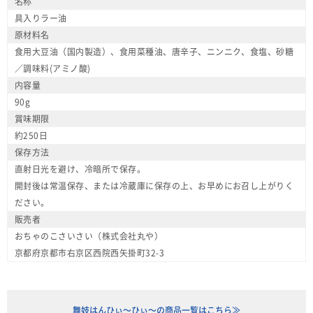
名称
具入りラー油
原材料名
食用大豆油（国内製造）、食用菜種油、唐辛子、ニンニク、食塩、砂糖
／調味料(アミノ酸)
内容量
90g
賞味期限
約250日
保存方法
直射日光を避け、冷暗所で保存。
開封後は常温保存、または冷蔵庫に保存の上、お早めにお召し上がりく
ださい。
販売者
おちゃのこさいさい（株式会社丸や）
京都府京都市右京区西院西矢掛町32-3
舞妓はんひぃ～ひぃ～の商品一覧はこちら≫