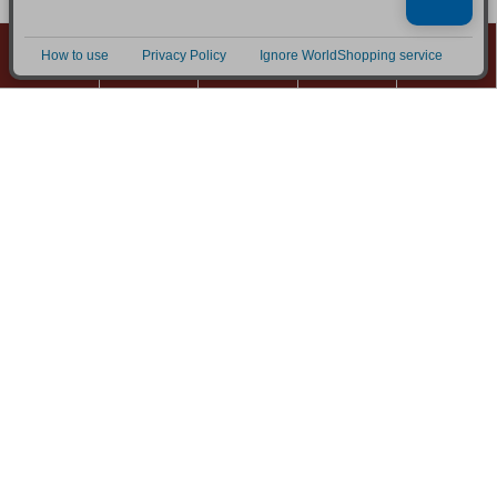
0
商品カテゴリ
検索
マイページ
カート
MENU
店舗案内
特定商取引
プライバシーポリシー
コンテンツポリシー
ご利用案内
よくあるご質問
お届けについて
採用情報
お電話でのお問い合わせ
メールでのお問い合わせ