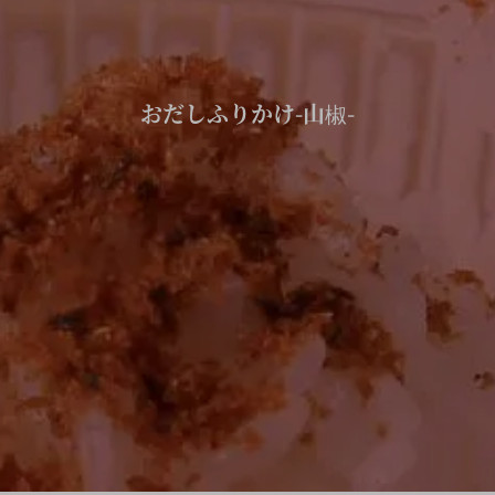
おだしふりかけ-山椒-