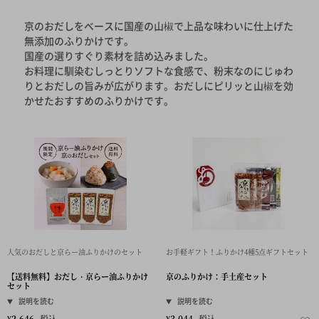
京のおだしをベースに国産の山椒で上品な味わいに仕上げた
無添加のふりかけです。
国産の選りすぐり素材を詰め込みました。
お料理に馴染むしっとりソフトな食感で、粉末なのにじゅわ
りとおだしの旨みが広がります。おだしにピリッと山椒を効
かせたおすすめのふりかけです。
人気のおだしと京らー油ふりかけのセット
お手軽ギフト！ふりかけ4種5点ギフトセット
【送料無料】おだし・京らー油ふりかけ
京のふりかけ：手土産セット
セット
¥
2,646
税込
¥
3,044
税込