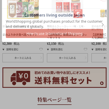
京のふりかけが全種試せるセット
舞妓はんひぃ～ひぃ～一味・七味・
京のおだしと柚
ラー油の３点セット
試し用セット
京のふりかけ食べ比べセット
【送料無料】舞妓はんひぃ～ひぃ
【送料無料】
～セットＡ
人気調味料セ
¥
2,300
税込
¥
2,150
税込
¥
2,100
税込
カートに入れる
カートに入れる
カー
特集ページ一覧