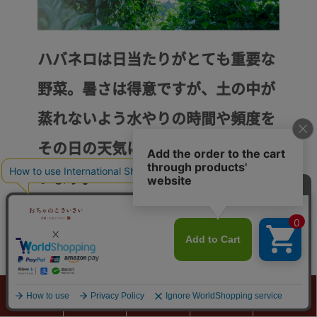
ハバネロは日当たりがとても重要な
野菜。暑さは得意ですが、土の中が
蒸れないよう水やりの時間や頻度を
その日の天気に合わせて微調整して
います。
カート
ボタンへ
0
商品カテゴリ
検索
マイページ
カート
MENU