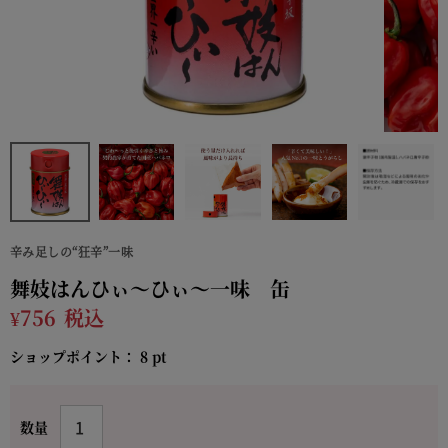
辛み足しの“狂辛”一味
舞妓はんひぃ～ひぃ～一味 缶
¥
756
税込
ショップポイント：
8
pt