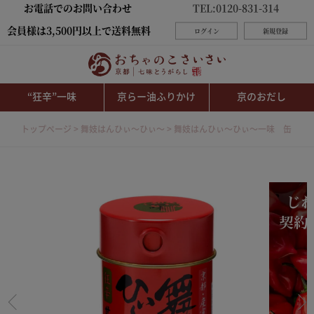
お電話でのお問い合わせ
TEL:0120-831-314
会員様は3,500円以上で送料無料
ログイン
新規登録
“狂辛”一味
京らー油ふりかけ
京のおだし
トップページ
舞妓はんひぃ～ひぃ～
舞妓はんひぃ～ひぃ～一味 缶