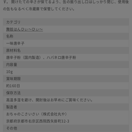
す。 開けたての辛さが保てるよう、缶の振り出し口はしっかり閉じ、使用後
の缶もなるべく冷蔵庫で保管してください。
カテゴリ
舞妓はんひぃ～ひぃ～
名称
一味唐辛子
原材料名
唐辛子粉（国内製造）、ハバネロ唐辛子粉
内容量
10g
賞味期限
約160日
保存方法
高温多湿を避け、開封後はお早めにご賞味ください。
製造者
おちゃのこさいさい（株式会社丸や）
京都府京都市右京区西院西矢掛町32-3
その他