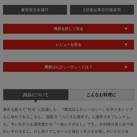
最短翌日お届け
3日後以降日付指定可
商品を詳しく見る
レビューを見る
舞妓はんひぃ～ひぃ～とは？
商品について
こんなお料理に
激辛を超えて“狂辛”に到達した、『舞妓はんひぃ～ひぃ～』の辛さをシンプ
ルに味わうならこちら。 国産の「ハバネロ唐辛子」に唐辛子をブレンドし
た、辛いながらも風味豊かな「一味とうがらし」です。 お料理の見た目や味
わいそのままに、ひと振りでじわ～っと後引く辛さがお愉しみいただけま