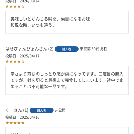
投稿日
2026/03/24
美味しいとかんじる瞬間、涙目になるお味

和風な時、いつも違う、
はせぴょんぴょん
2
東京都
60代
男性
購入者
投稿日
2025/04/17
辛さより煎餅のしっとり感が虜になってます。二度目の購入
ですが、封を切ると最後まで完食してしまいます。途中で止
めることは不可能な一品です。
くー
1
非公開
購入者
投稿日
2025/04/16