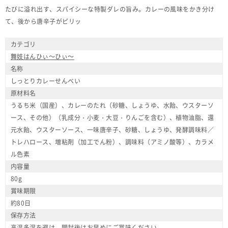
たびに溢れ出す、スパイシーな特製ダレの旨み。カレーの風味をかき分け
て、後から唐辛子がピリッ
カテゴリ
舞妓はんひぃ～ひぃ～
名称
しっとりカレーせんべい
原材料名
うるち米（国産）、カレーのたれ（砂糖、しょうゆ、水飴、ウスターソ
ース、その他）（乳成分・小麦・大豆・りんごを含む）、植物油脂、還
元水飴、ウスターソース、一味唐辛子、砂糖、しょうゆ、発酵調味料／
トレハロース、増粘剤（加工でん粉）、調味料（アミノ酸等）、カラメ
ル色素
内容量
80g
賞味期限
約80日
保存方法
高温多湿を避け、開封後はお早めにご賞味ください。