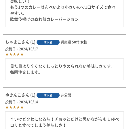
美味しい！

もう1つのカレーせんべいより小さいので1口サイズで食べ
やすい。

歌舞伎揚げのぬれ煎カレーバージョン。
ちゃまこ
1
兵庫県
50代
女性
購入者
投稿日
2024/10/17
見た目より辛くなくしっとりやめられない美味しさです。

毎回注文します。
ゆきんこ
1
非公開
購入者
投稿日
2024/10/14
辛いけどクセになる味！チョッとだけと思いながらも１袋ペ
ロリと食べてしまう美味しさ！
