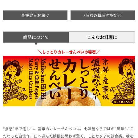
最短翌日お届け
3日後以降日付指定可
商品について
こんなお料理に
＼しっとりカレーせんべいの秘密／
“食感”まで愉しい、旨辛のカレーせんべいは、七味屋ならではの“風味”にこ
だわった自信作。口へ運んだ瞬間に思わず驚く、しとサク？の謎食感。噛む