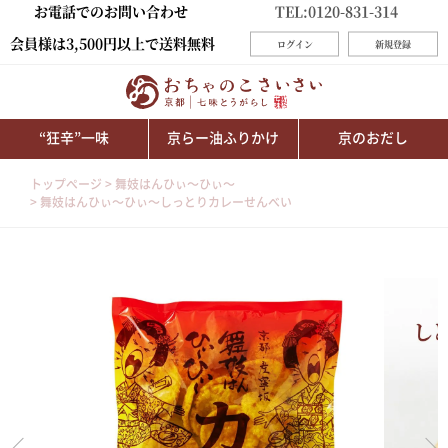
お電話でのお問い合わせ
TEL:0120-831-314
会員様は3,500円以上で送料無料
ログイン
新規登録
“狂辛”一味
京らー油ふりかけ
京のおだし
トップページ
舞妓はんひぃ～ひぃ～
舞妓はんひぃ～ひぃ～しっとりカレーせんべい