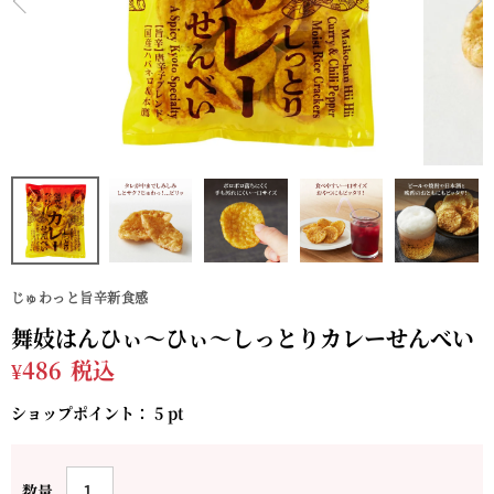
じゅわっと旨辛新食感
舞妓はんひぃ～ひぃ～しっとりカレーせんべい
¥
486
税込
ショップポイント：
5
pt