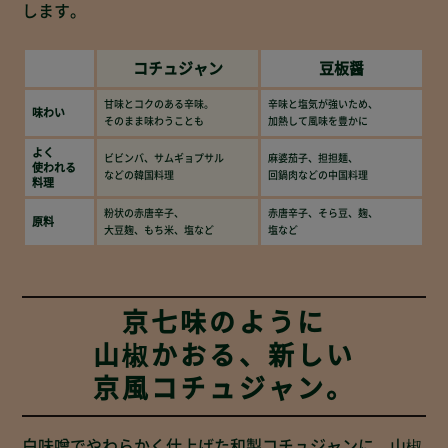
します。
コチュジャン
豆板醤
甘味とコクのある辛味。
辛味と塩気が強いため、
味わい
そのまま味わうことも
加熱して風味を豊かに
よく
ビビンバ、サムギョプサル
麻婆茄子、担担麺、
使われる
などの韓国料理
回鍋肉などの中国料理
料理
粉状の赤唐辛子、
赤唐辛子、そら豆、麹、
原料
大豆麹、もち米、塩など
塩など
京七味のように
山椒かおる、
新しい
京風コチュジャン。
白味噌でやわらかく仕上げた和製コチュジャンに、山椒