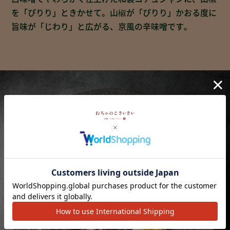
を「ぴりり」ときかせて。山椒が「ぴりり」かおる度に
旨味が「じわり」と広がる、京風の辛味噌です。