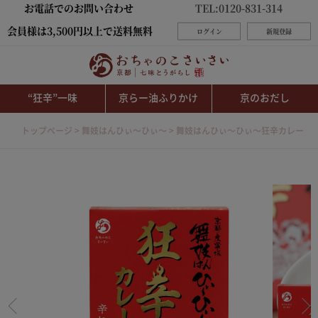
お電話でのお問い合わせ
TEL:0120-831-314
会員様は3,500円以上で送料無料
ログイン
新規登録
“狂辛”一味
京らー油ふりかけ
京のおだし
トップページ
舞妓はんひぃ～ひぃ～
舞妓はんひぃ～ひぃ～狂辛カレー