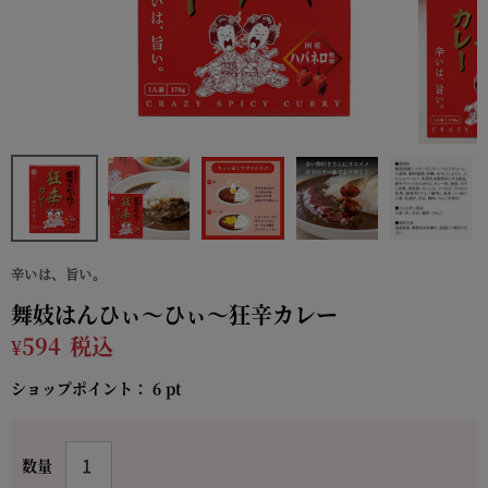
辛いは、旨い。
舞妓はんひぃ～ひぃ～狂辛カレー
¥
594
税込
ショップポイント：
6
pt