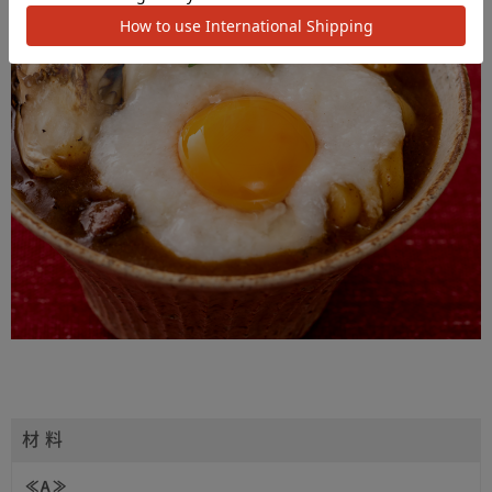
材 料
≪Ａ≫