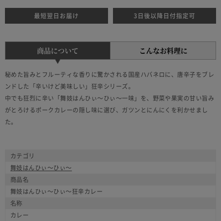
最短翌日お届け
3日後以降日付指定可
商品について
こんなお料理に
秘めた旨みとフルーティな香りに驚かされる国産ハバネロに、唐辛子をブレ
ンドした「辛いけど美味しい」狂辛シリーズ。
中でも狂烈に辛い「舞妓はんひぃ～ひぃ～一味」を、野菜や果実の甘い旨み
がとろけるポークカレーの隠し味に選び、ガツンとにんにくを利かせまし
た。
カテゴリ
舞妓はんひぃ～ひぃ～
商品名
舞妓はんひぃ～ひぃ～狂辛カレー
名称
カレー