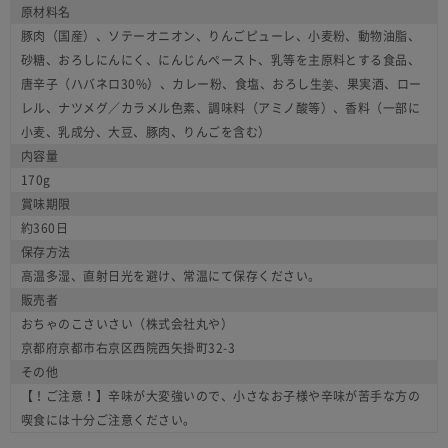
原材料名
豚肉（国産）、ソテーオニオン、りんごピューレ、小麦粉、動物油脂、
砂糖、おろしにんにく、にんじんペースト、乳等を主原料とする食品、
唐辛子（ハバネロ30%）、カレー粉、食塩、おろし生姜、果実酒、ロー
レル、ナツメグ／カラメル色素、調味料（アミノ酸等）、香料（一部に
小麦、乳成分、大豆、豚肉、りんごを含む）
内容量
170g
賞味期限
約360日
保存方法
高温多湿、直射日光を避け、常温にて保存ください。
販売者
おちゃのこさいさい（株式会社丸や）
京都府京都市右京区西院西矢掛町32-3
その他
【！ご注意！】辛味が大変強いので、小さなお子様や辛味が苦手な方の
喫食には十分ご注意ください。