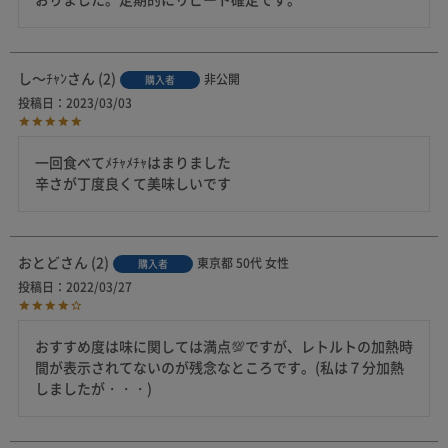
し～ﾁｬﾝ
2
非公開
購入者
投稿日
2023/03/03
一回食べてﾒﾁｬﾒﾁｬはまりました

辛さが丁度良くて美味しいです
おとど
2
東京都
50代
女性
購入者
投稿日
2022/03/27
おすすめ度は味に関しては満点💯ですが、レトルトの加熱時
間が表示されてないのが残念なところです。(私は７分加熱
しましたが・・・)