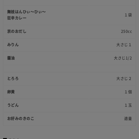
舞妓はんひぃ～ひぃ～
１袋
狂辛カレー
京のおだし
250cc
みりん
大さじ１
醤油
大さじ1/2
とろろ
大さじ２
卵黄
１個
うどん
１玉
お好みのきのこ
適量