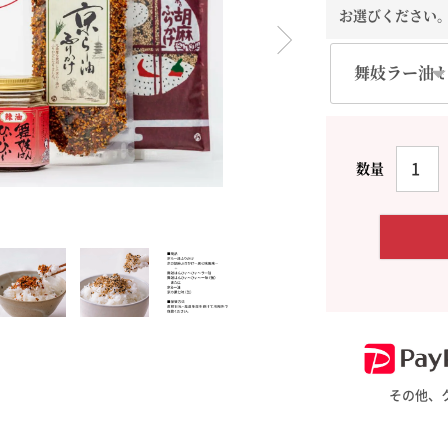
お選びください
料理に合わせて一味・七味
おだし
お土産・ギフト 贈る人に
とうがらしの辛さ別に一味
お菓子
国産・鷹の爪
その他、