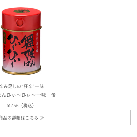
辛み足しの“狂辛”一味
はんひぃ～ひぃ～一味 缶
￥756（税込）
商品の詳細はこちら ≫