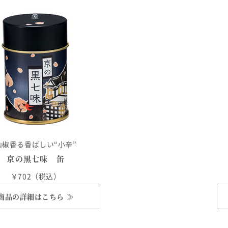
山椒香る香ばしい“小辛”
京の黒七味 缶
￥702（税込）
商品の詳細はこちら ≫