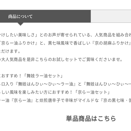
商品について
分けしたい美味しさ」とのお声が寄せられている、人気商品を組み合
『京らー油ふりかけ』と、黒七味風味で香ばしい『京の胡麻ふりかけ
ただけます。
の大人気商品を是非こちらのお試しセットでご賞味くださいませ。
におすすめ！「舞妓ラー油セット」
ロ入り『舞妓はんひぃ～ひぃ～ラー油』と『舞妓はんひぃ～ひぃ～
らしい風味を楽しみたい方におすすめ！「京らー油セット」
ー油『京らー油』と焙煎唐辛子で辛味がマイルドな『京の黒七味・
単品商品はこちら