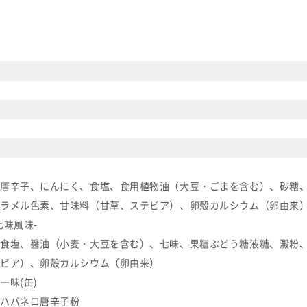
唐辛子、にんにく、食塩、食用植物油（大豆・ごまを含む）、砂糖
ラメル色素、甘味料（甘草、ステビア）、卵殻カルシウム（卵由来
七味風味-
食塩、醤油（小麦・大豆を含む）、七味、果糖ぶどう糖液糖、澱粉
ビア）、卵殻カルシウム（卵由来）
一味(缶)
ハバネロ唐辛子粉