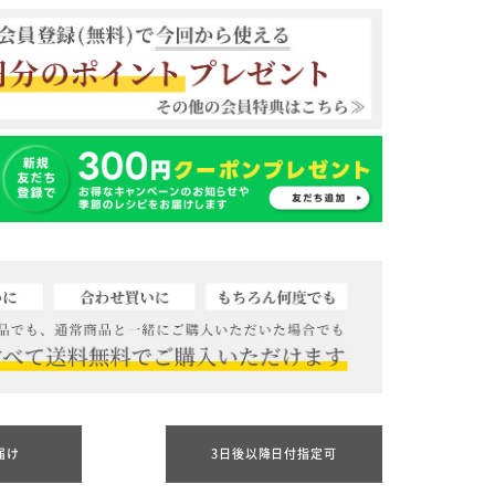
届け
3日後以降日付指定可