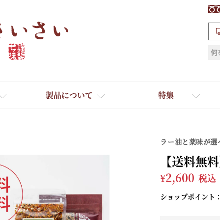
検索
製品について
特集
ラー油と薬味が選
【送料無料
¥
2,600
税込
ショップポイント
ギフト
ひとふり小分け袋
送料無料
たれ・ドレッシング