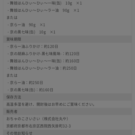
・舞妓はんひぃ～ひぃ～一味(缶) 10g ×1
・舞妓はんひぃ～ひぃ～ラー油 90g ×1
または
・京らー油 90g ×1
・京の黒七味(缶) 10g ×1
賞味期限
・京らー油ふりかけ：約120日
・京の胡麻ふりかけ-黒七味風味-：約120日
・舞妓はんひぃ～ひぃ～一味(缶)：約160日
・舞妓はんひぃ～ひぃ～ラー油：約250日
または
・京らー油：約250日
・京の黒七味(缶)：約160日
保存方法
高温多湿を避け、開封後はお早めにご賞味ください。
販売者
おちゃのこさいさい（株式会社丸や）
京都府京都市右京区西院西矢掛町32-3
その他お知らせ