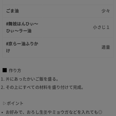
ごま油
少々
#舞妓はんひぃ～
小さじ１
ひぃ～ラー油
#京らー油ふりか
適量
け
作り方
丼にあったかいご飯を盛る。
その上にすべての材料を盛り付けて完成。
▷ポイント
お好みで、おろし生姜やミョウガなどを入れても◎