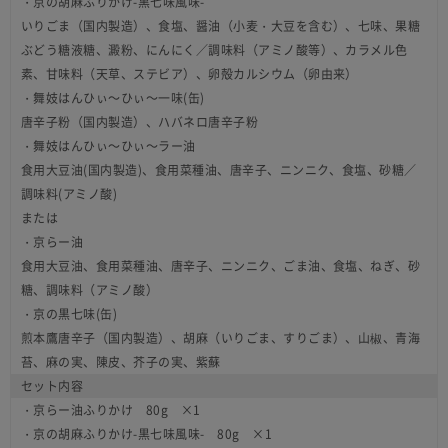
・京の胡麻ふりかけ-黒七味風味-
いりごま（国内製造）、食塩、醤油（小麦・大豆を含む）、七味、果糖
ぶどう糖液糖、澱粉、にんにく／調味料（アミノ酸等）、カラメル色
素、甘味料（天草、ステビア）、卵殻カルシウム（卵由来）
・舞妓はんひぃ～ひぃ～一味(缶)
唐辛子粉（国内製造）、ハバネロ唐辛子粉
・舞妓はんひぃ～ひぃ～ラー油
食用大豆油(国内製造)、食用菜種油、唐辛子、ニンニク、食塩、砂糖／
調味料(アミノ酸)
または
・京らー油
食用大豆油、食用菜種油、唐辛子、ニンニク、ごま油、食塩、ねぎ、砂
糖、調味料（アミノ酸）
・京の黒七味(缶)
煎本鷹唐辛子（国内製造）、胡麻（いりごま、すりごま）、山椒、青海
苔、麻の実、陳皮、芥子の実、紫蘇
セット内容
・京らー油ふりかけ 80g ×1
・京の胡麻ふりかけ-黒七味風味- 80g ×1