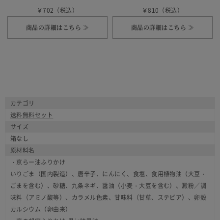
￥702（税込）
￥810（税込）
商品の詳細はこちら ≫
商品の詳細はこちら ≫
カテゴリ
送料無料セット
サイズ
箱なし
原材料名
・京らー油ふりかけ
いりごま（国内製造）、唐辛子、にんにく、食塩、食用植物油（大豆・
ごまを含む）、砂糖、九条ネギ、醤油（小麦・大豆を含む）、澱粉／調
味料（アミノ酸等）、カラメル色素、甘味料（甘草、ステビア）、卵殻
カルシウム（卵由来）