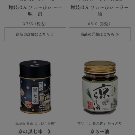
舞妓はんひぃ～ひぃ～一
舞妓はんひぃ～ひぃ～ラー
味 缶
油
￥756（税込）
￥810（税込）
商品の詳細はこちら ≫
商品の詳細はこちら ≫
山椒香る香ばしい“小辛”
甘い「九条ねぎ」たっぷり
京の黒七味 缶
京らー油