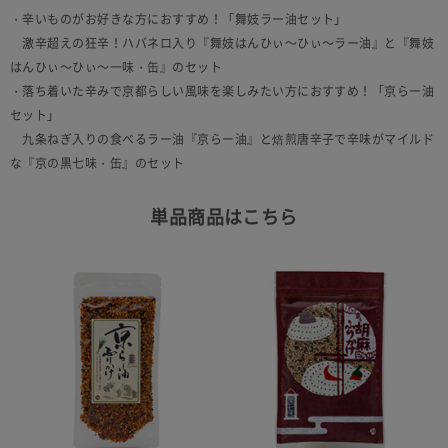
・辛いものがお好きな方におすすめ！「舞妓ラー油セット」
激辛超えの狂辛！ハバネロ入り『舞妓はんひぃ～ひぃ～ラー油』と『舞妓
はんひぃ～ひぃ～一味・缶』のセット
・落ち着いた辛みで京都らしい風味を楽しみたい方におすすめ！「京らー油
セット」
九条ねぎ入りの食べるラー油『京らー油』と焙煎唐辛子で辛味がマイルド
な『京の黒七味・缶』のセット
単品商品はこちら