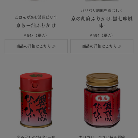
パリパリ胡麻を香ばしく
京の胡麻ふりかけ-黒七味風
ごはんが進む濃厚ピリ辛
京らー油ふりかけ
味-
￥648（税込）
￥594（税込）
商品の詳細はこちら ≫
商品の詳細はこちら ≫
辛み足しの“狂辛”一味
カリカリ、辛さと旨み凝縮