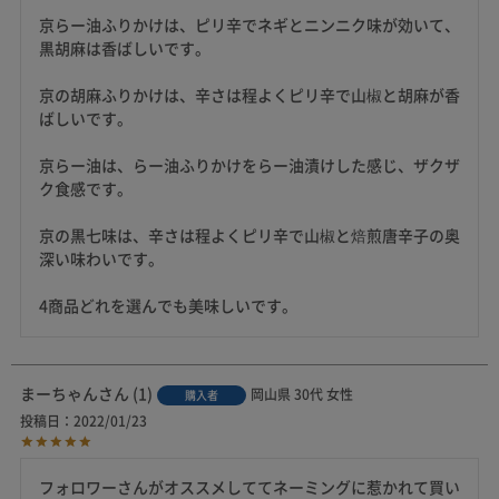
京らー油ふりかけは、ピリ辛でネギとニンニク味が効いて、
黒胡麻は香ばしいです。

京の胡麻ふりかけは、辛さは程よくピリ辛で山椒と胡麻が香
ばしいです。

京らー油は、らー油ふりかけをらー油漬けした感じ、ザクザ
ク食感です。

京の黒七味は、辛さは程よくピリ辛で山椒と焙煎唐辛子の奥
深い味わいです。

4商品どれを選んでも美味しいです。
まーちゃん
1
岡山県
30代
女性
購入者
投稿日
2022/01/23
フォロワーさんがオススメしててネーミングに惹かれて買い