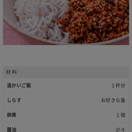
材 料
温かいご飯
１杯分
しらす
お好きな量
卵黄
１個
醤油
少々