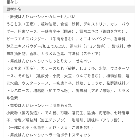
箱なし
原材料名
・舞妓はんひぃ～ひぃ～カレーせんべい
うるち米（国産）、植物油脂、食塩、砂糖、デキストリン、カレーパウ
ダー、粉末ソース、一味唐辛子（国産）、調味エキス（鶏肉を含む）、
ビーフエキスパウダー、（牛肉を含む）、オニオンパウダー、香辛料、
酵母エキスパウダー/加工でんぷん、調味料（アミノ酸等）、酸味料、香
味料抽出物、香料、カラメル色素、甘味料（ステビア）
・舞妓はんひぃ～ひぃ～しっとりカレーせんべい
うるち米（国産）、カレーのたれ（砂糖、しょうゆ、水飴、ウスターソ
ース、その他）（乳成分・小麦・大豆・りんごを含む）、植物油脂、還
元水飴、ウスターソース、一味唐辛子、砂糖、しょうゆ、発酵調味料／
トレハロース、増粘剤（加工でん粉）、調味料（アミノ酸等）、カラメ
ル色素
・舞妓はんひぃ～ひぃ～七味豆あられ
小麦粉（国内製造）、でん粉、砂糖、落花生、醤油、海老粉、七味唐辛
子、食塩／増粘剤（加工デンプン）、膨張剤、調味料（アミノ酸）、
（一部に小麦・落花生・えび・大豆・ごまを含む）
・舞妓はんひぃ～ひぃ～ラー油ポテトスティック