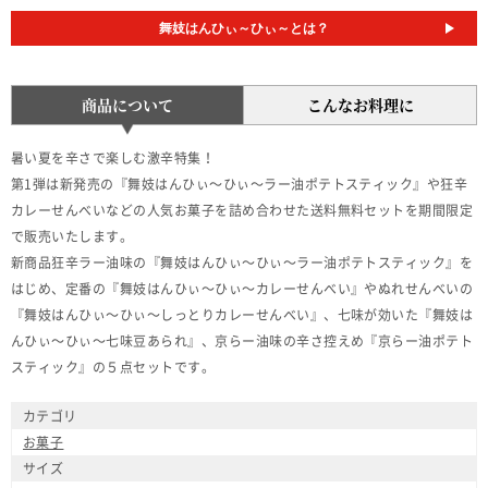
舞妓はんひぃ～ひぃ～とは？
商品について
こんなお料理に
暑い夏を辛さで楽しむ激辛特集！
第1弾は新発売の『舞妓はんひぃ～ひぃ～ラー油ポテトスティック』や狂辛
カレーせんべいなどの人気お菓子を詰め合わせた送料無料セットを期間限定
で販売いたします。
新商品狂辛ラー油味の『舞妓はんひぃ～ひぃ～ラー油ポテトスティック』を
はじめ、定番の『舞妓はんひぃ～ひぃ～カレーせんべい』やぬれせんべいの
『舞妓はんひぃ～ひぃ～しっとりカレーせんべい』、七味が効いた『舞妓は
んひぃ～ひぃ～七味豆あられ』、京らー油味の辛さ控えめ『京らー油ポテト
スティック』の５点セットです。
カテゴリ
お菓子
サイズ