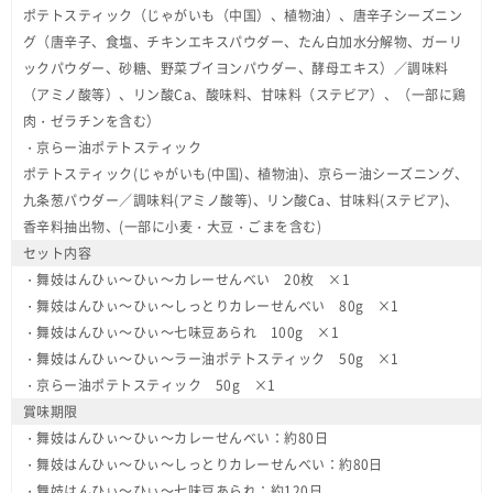
ポテトスティック（じゃがいも（中国）、植物油）、唐辛子シーズニン
グ（唐辛子、食塩、チキンエキスパウダー、たん白加水分解物、ガーリ
ックパウダー、砂糖、野菜ブイヨンパウダー、酵母エキス）／調味料
（アミノ酸等）、リン酸Ca、酸味料、甘味料（ステビア）、（一部に鶏
肉・ゼラチンを含む）
・京らー油ポテトスティック
ポテトスティック(じゃがいも(中国)、植物油)、京らー油シーズニング、
九条葱パウダー／調味料(アミノ酸等)、リン酸Ca、甘味料(ステビア)、
香辛料抽出物、(一部に小麦・大豆・ごまを含む)
セット内容
・舞妓はんひぃ～ひぃ～カレーせんべい 20枚 ×1
・舞妓はんひぃ～ひぃ～しっとりカレーせんべい 80g ×1
・舞妓はんひぃ～ひぃ～七味豆あられ 100g ×1
・舞妓はんひぃ～ひぃ～ラー油ポテトスティック 50g ×1
・京らー油ポテトスティック 50g ×1
賞味期限
・舞妓はんひぃ～ひぃ～カレーせんべい：約80日
・舞妓はんひぃ～ひぃ～しっとりカレーせんべい：約80日
・舞妓はんひぃ～ひぃ～七味豆あられ：約120日