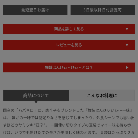
最短翌日お届け
3日後以降日付指定可
商品を詳しく見る
レビューを見る
舞妓はんひぃ～ひぃ～とは？
商品について
こんなお料理に
国産の「ハバネロ」に、唐辛子をブレンドした『舞妓はんひぃひぃ～一味』
は、 ほかの一味では物足りなさを感じてしまったり、外食シーンでも思い出
すほどのヤミツキ“狂辛”。 一回使い切りタイプの豆袋でマイ一味を持ち歩
けば、いつでも開けたての辛さが美味しく味わえます。 豆袋はたっぷり２５