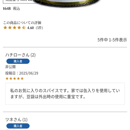
¥
648
税込
4.60
5
5
件中
1
-
5
件表示
ハチロー
2
購入者
非公開
投稿日
2025/06/29
私のお気に入りのスパイスです。家では缶入りを使用してい
ますが、豆袋は外出時の使用に重宝です。
ツネ
1
購入者