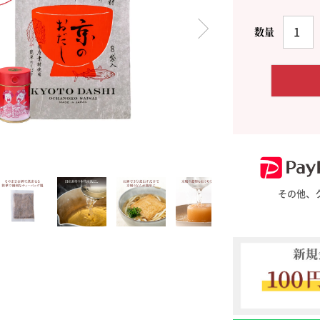
料理に合わせて一味・七味
おだし
お土産・ギフト 贈る人に
とうがらしの辛さ別に一味
お菓子
国産・鷹の爪
その他、