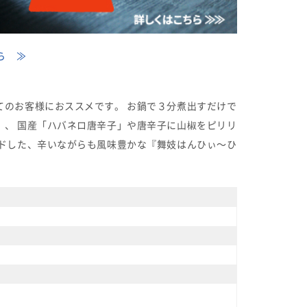
ら ≫
のお客様におススメです。 お鍋で３分煮出すだけで
、 国産「ハバネロ唐辛子」や唐辛子に山椒をピリリ
ドした、辛いながらも風味豊かな『舞妓はんひぃ～ひ