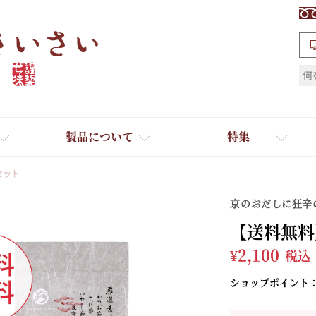
検索
製品について
特集
セット
京のおだしに狂辛
【送料無料
¥
2,100
税込
ショップポイント
ギフト
ひとふり小分け袋
送料無料
たれ・ドレッシング