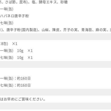
節、さば節、昆布)、塩、酵母エキス、砂糖
一味(缶)
ハバネロ唐辛子粉
七味(缶)
ま)、唐辛子粉(国内製造)、山椒、陳皮、芥子の実、青海苔、麻の実、
×8包) ×1
味(缶) 10g ×1
味(缶) 10g ×1
味(缶)：約160日
味(缶)：約160日
はお早めにご賞味ください。