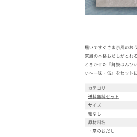
届いですぐさま京風のお
京風の本格おだしがとれ
ときかせた『舞妓はんひ
ぃ～一味・缶』をセット
カテゴリ
送料無料セット
サイズ
箱なし
原材料名
・京のおだし