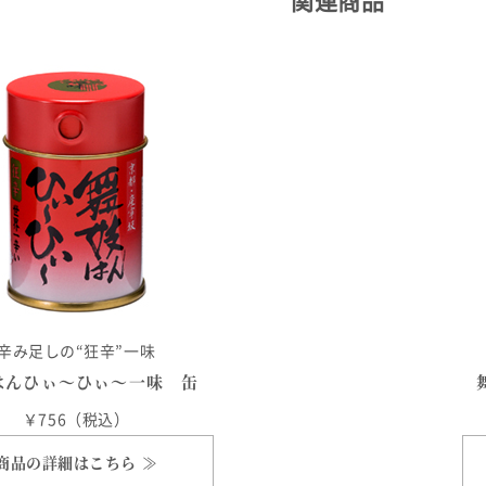
関連商品
辛み足しの“狂辛”一味
はんひぃ～ひぃ～一味 缶
￥756（税込）
商品の詳細はこちら ≫