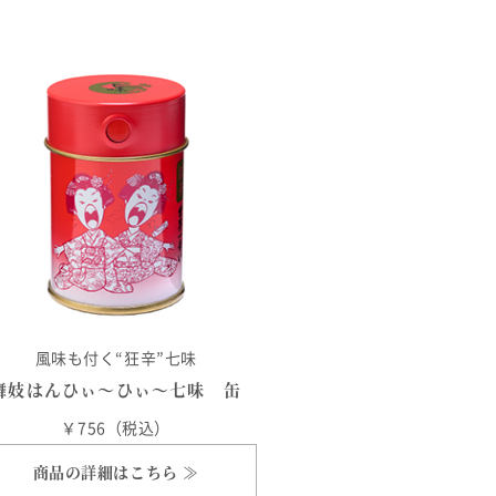
風味も付く“狂辛”七味
舞妓はんひぃ～ひぃ～七味 缶
￥756（税込）
商品の詳細はこちら ≫