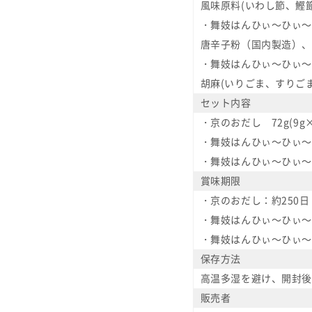
風味原料(いわし節、鰹
・舞妓はんひぃ～ひぃ～
唐辛子粉（国内製造）、
・舞妓はんひぃ～ひぃ～
胡麻(いりごま、すりご
セット内容
・京のおだし 72g(9g
・舞妓はんひぃ～ひぃ～一
・舞妓はんひぃ～ひぃ～七
賞味期限
・京のおだし：約250日
・舞妓はんひぃ～ひぃ～一
・舞妓はんひぃ～ひぃ～七
保存方法
高温多湿を避け、開封後
販売者