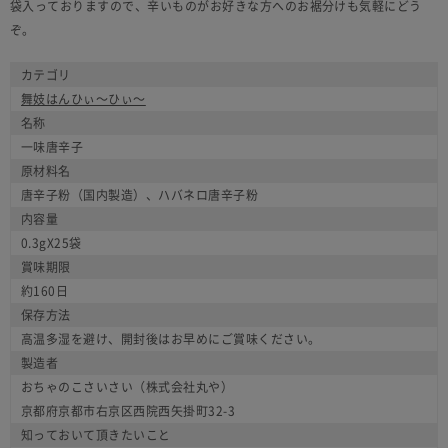
袋入っておりますので、辛いものがお好きな方へのお裾分けも気軽にどう
ぞ。
カテゴリ
舞妓はんひぃ～ひぃ～
名称
一味唐辛子
原材料名
唐辛子粉（国内製造）、ハバネロ唐辛子粉
内容量
0.3gX25袋
賞味期限
約160日
保存方法
高温多湿を避け、開封後はお早めにご賞味ください。
製造者
おちゃのこさいさい（株式会社丸や）
京都府京都市右京区西院西矢掛町32-3
知っておいて頂きたいこと