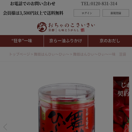
お電話でのお問い合わせ
TEL:0120-831-314
会員様は3,500円以上で送料無料
ログイン
新規登録
“狂辛”一味
京らー油ふりかけ
京のおだし
トップページ
舞妓はんひぃ～ひぃ～
舞妓はんひぃ～ひぃ～一味 豆袋