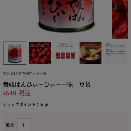
持ち歩ける“狂辛”マイ一味
舞妓はんひぃ～ひぃ～一味 豆袋
¥
648
税込
ショップポイント：
6
pt