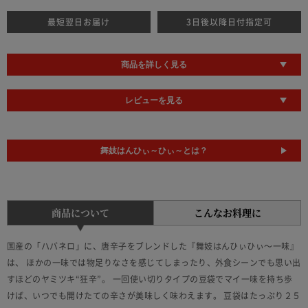
最短翌日お届け
3日後以降日付指定可
商品を詳しく見る
レビューを見る
舞妓はんひぃ～ひぃ～とは？
商品について
こんなお料理に
国産の「ハバネロ」に、唐辛子をブレンドした『舞妓はんひぃひぃ～一味』
は、 ほかの一味では物足りなさを感じてしまったり、外食シーンでも思い出
すほどのヤミツキ“狂辛”。 一回使い切りタイプの豆袋でマイ一味を持ち歩
けば、いつでも開けたての辛さが美味しく味わえます。 豆袋はたっぷり２５