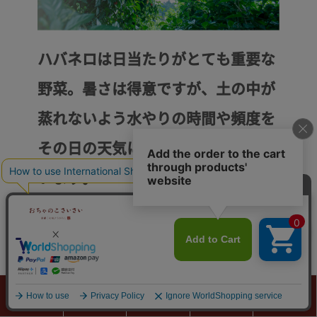
ハバネロは日当たりがとても重要な
野菜。暑さは得意ですが、土の中が
蒸れないよう水やりの時間や頻度を
その日の天気に合わせて微調整して
います。
カート
ボタンへ
0
商品カテゴリ
検索
マイページ
カート
MENU