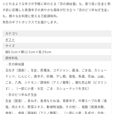
シビれるような辛さが手軽に味わえる『京の麻辣醤』も、香り高い生姜と熟
す前に収穫した青唐辛子の爽やかな風味が引き立つ『京のピリ辛ねぎ生姜』
も、様々なお料理に使える万能調味料。
朱色のギフトボックスでお届けします。
カテゴリ
ギフト
サイズ
縦8.5cm×横12.5cm×高さ6cm
原材料名
・京の麻辣醤
玉ねぎ（国産）、生姜、菜種油、コチジャン、醤油、ごま油、カシュー
ナッツ、にんにく、唐辛子、砂糖、干し鱈、食塩、魚醤、花椒、山椒、
ごま、八角、シナモン／調味料（アミノ酸等）、酸化防止剤（ビタミン
Ｅ）、（一部に小麦・大豆・ごま・カシューナッツを含む）
・京のピリ辛ねぎ生姜
生姜（国産）、長ねぎ、食用なたね油、青唐辛子、中華スープの素（食
塩、肉エキス、野菜エキス、動植物油脂、その他）、塩麹（乾燥米麹、
食塩）、食塩／調味料（アミノ酸等）、（一部に小麦・乳成分・牛肉・