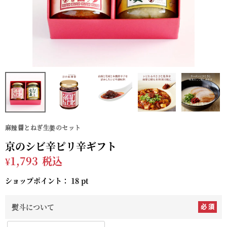
麻辣醤とねぎ生姜のセット
京のシビ辛ピリ辛ギフト
¥
1,793
税込
ショップポイント：
18
pt
熨斗について