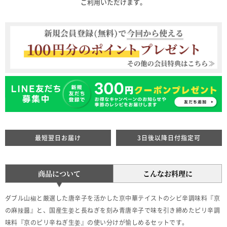
ご利用いただけます。
最短翌日お届け
3日後以降日付指定可
商品について
こんなお料理に
ダブル山椒と厳選した唐辛子を活かした京中華テイストのシビ辛調味料『京
の麻辣醤』と、国産生姜と長ねぎを刻み青唐辛子で味を引き締めたピリ辛調
味料『京のピリ辛ねぎ生姜』の使い分けが愉しめるセットです。