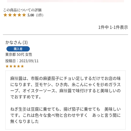
5.00
1
1
件中
1
-
1
件表示
かな
3
購入者
東京都
50代
女性
投稿日
2023/09/11
麻辣醤は、市販の麻婆茄子にチョい足しするだけでお店の味
になります、豆モヤシ、ひき肉、糸こんにゃくを炒めガラス
ープ、オイスターソース、麻辣醤で味付けすると美味しいの
でおすすめです。

ねぎ生姜は豆腐に乗せても、揚げ茄子に乗せても　美味しい
です。これは色々な食べ物と合わせやすく　あっと言う間に
無くなりました