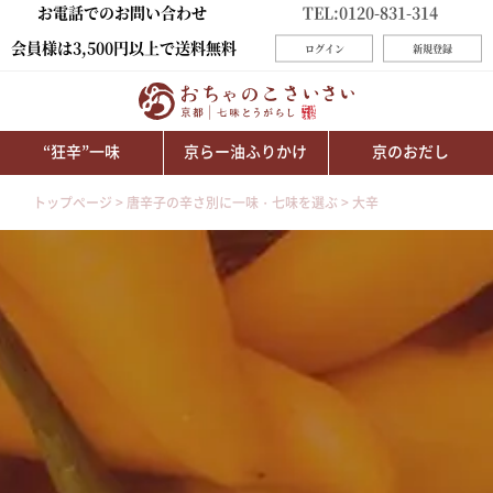
お電話でのお問い合わせ
TEL:0120-831-314
会員様は3,500円以上で送料無料
ログイン
新規登録
“狂辛”一味
京らー油ふりかけ
京のおだし
トップページ
唐辛子の辛さ別に一味・七味を選ぶ
大辛