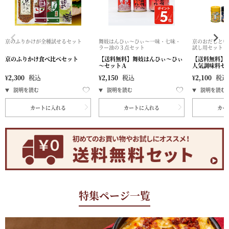
京のふりかけが全種試せるセット
舞妓はんひぃ～ひぃ～一味・七味・
京のおだしと柚
ラー油の３点セット
試し用セット
京のふりかけ食べ比べセット
【送料無料】舞妓はんひぃ～ひぃ
【送料無料】
～セットＡ
人気調味料セ
¥
2,300
税込
¥
2,150
税込
¥
2,100
税込
カートに入れる
カートに入れる
カー
特集ページ一覧