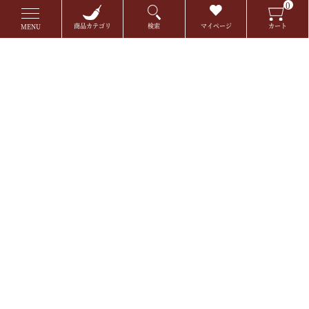
0
商品カテゴリ
検索
マイページ
カート
MENU
店舗案内
特定商取引
プライバシーポリシー
コンテンツポリシー
ご利用案内
よくあるご質問
お届けについて
採用情報
お電話でのお問い合わせ
メールでのお問い合わせ