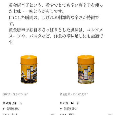
黄金唐辛子という、希少でとても辛い唐辛子を使っ
た七味・一味とうがらしです。
口にした瞬間の、しびれる刺激的な辛さが特徴で
す。
黄金唐辛子独自のさっぱりとした風味は、コンソメ
スープや、パスタなど、洋食の辛味足しにも最適で
す。
後味すっきりの“大辛”
黄金色のシビれる“大辛”
京の黄七味 缶
京の黄一味 缶
¥
756
税込
¥
756
税込