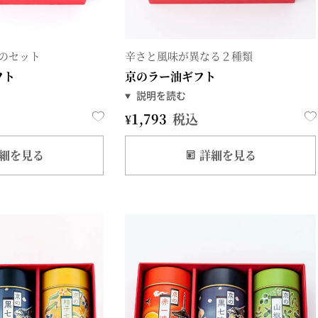
のセット
辛さと風味が異なる２種類
フト
京のラー油ギフト
¥
1,793
税込
細を見る
詳細を見る