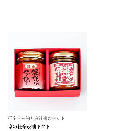
を選ぶ
合わせて一味・七味を選ぶ
・七味を選ぶ
狂辛ラー油と麻辣醤のセット
京の狂辛辣油ギフト