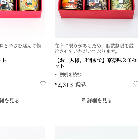
味と辛さを選んで愉
在庫に限りがあるため、個数制限を設
けさせていただいております。
ット
【お一人様、3個まで】京薬味３缶セ
ット
¥
2,313
税込
細を見る
詳細を見る