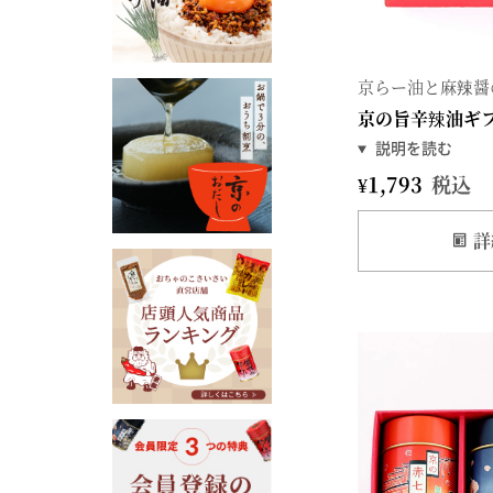
京らー油と麻辣醤
京の旨辛辣油ギ
¥
1,793
税込
詳