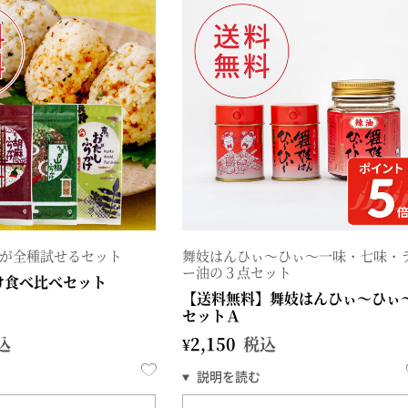
が全種試せるセット
舞妓はんひぃ～ひぃ～一味・七味・
ー油の３点セット
け食べ比べセット
【送料無料】舞妓はんひぃ～ひぃ
セットＡ
込
¥
2,150
税込