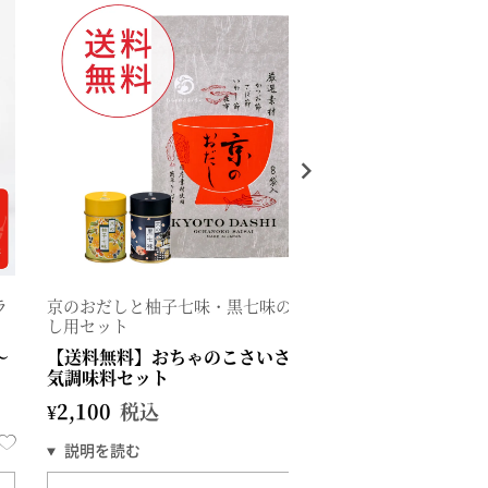
ラ
京のおだしと柚子七味・黒七味のお試
かけて、混ぜて
し用セット
味料。お試しに
～
【送料無料】おちゃのこさいさい人
【送料無料】京
気調味料セット
¥
2,100
税込
¥
2,350
税込