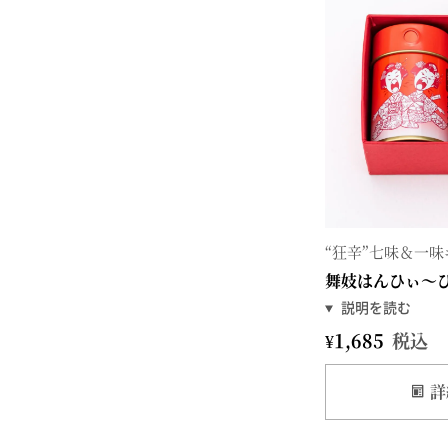
“狂辛”七味＆一
舞妓はんひぃ～
¥
1,685
税込
詳