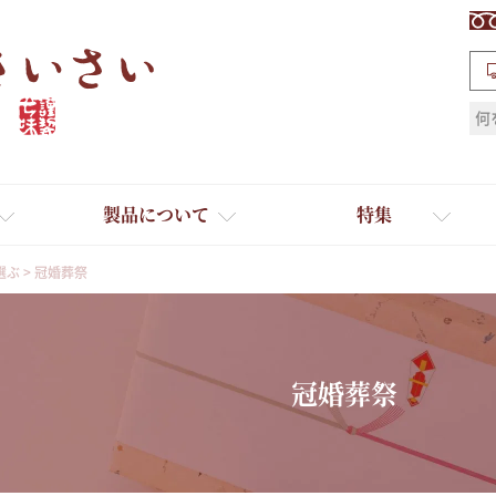
検索
製品について
特集
選ぶ
冠婚葬祭
冠婚葬祭
ギフト
ひとふり小分け袋
送料無料
たれ・ドレッシング