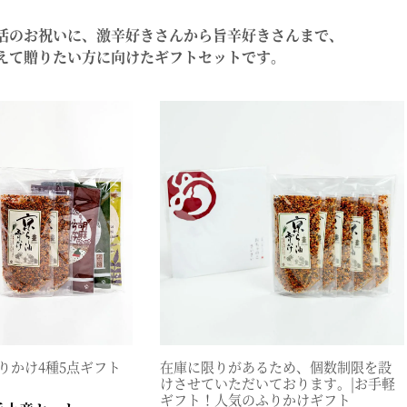
料理に合わせて一味・七味
活のお祝いに、激辛好きさんから旨辛好きさんまで、
おだし
お土産・ギフト 贈る人に
えて贈りたい方に向けたギフトセットです。
とうがらしの辛さ別に一味
お菓子
国産・鷹の爪
りかけ4種5点ギフト
在庫に限りがあるため、個数制限を設
けさせていただいております。|お手軽
ギフト！人気のふりかけギフト