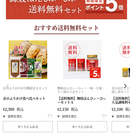
おすすめ送料無料セット
京のふりかけが全種試せるセット
舞妓はんひぃ～ひぃ～一味・七味・
京のおだしと柚
ラー油の３点セット
試し用セット
京のふりかけ食べ比べセット
【送料無料】舞妓はんひぃ～ひぃ
【送料無料】
～セットＡ
人気調味料セ
¥
2,300
税込
¥
2,150
税込
¥
2,100
税込
カートに入れる
カートに入れる
カー