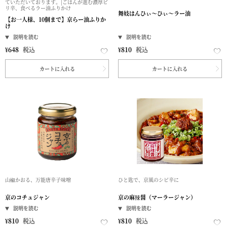
ていただいております。|ごはんが進む濃厚ピ
リ辛、食べるラー油ふりかけ
舞妓はんひぃ～ひぃ～ラー油
【お一人様、10個まで】京らー油ふりか
け
¥
648
税込
¥
810
税込
カートに入れる
カートに入れる
山椒かおる、万能唐辛子味噌
ひと匙で、京風のシビ辛に
京のコチュジャン
京の麻辣醤（マーラージャン）
¥
810
税込
¥
810
税込