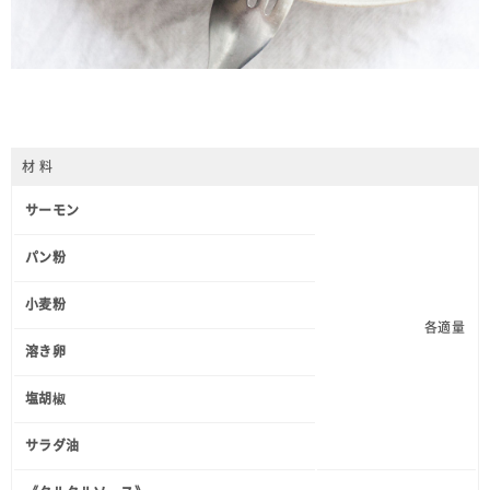
材 料
サーモン
パン粉
小麦粉
各適量
溶き卵
塩胡椒
サラダ油