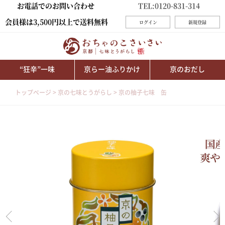
お電話でのお問い合わせ
TEL:0120-831-314
会員様は3,500円以上で送料無料
ログイン
新規登録
“狂辛”一味
京らー油ふりかけ
京のおだし
トップページ
京の七味とうがらし
京の柚子七味 缶