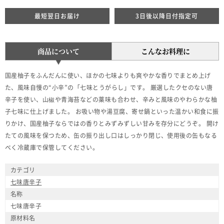
最短翌日お届け
3日後以降日付指定可
商品について
こんなお料理に
国産柚子をふんだんに使い、ほかの七味よりも爽やかな香りでまとめ上げ
た、風味自慢の“小辛”の「七味とうがらし」です。 厳選したクセのない唐
辛子を使い、山椒や青海苔などの薬味も合わせ、辛みと風味のやわらかな柚
子七味に仕上げました。 お吸い物や湯豆腐、寄せ鍋といった温かい和食に振
りかけ、国産柚子ならではの香りとみずみずしい甘みを存分にどうぞ。 開け
たての風味を保つため、缶の振り出し口はしっかり閉じ、使用後の缶もなる
べく冷蔵庫で保管してください。
カテゴリ
七味唐辛子
名称
七味唐辛子
原材料名