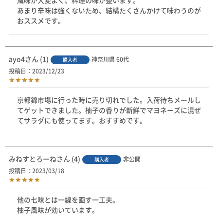
風味が大変よく、料理の味が整います。

あまり辛味は強くないため、結構たくさんかけて味わうのが
おススメです。
ayo4
1
神奈川県
60代
購入者
投稿日
2023/12/23
京都錦市場に行った時に売り切れでした。入荷待ちメールし
てゲットできました。柚子の香りが新鮮でマヨネーズに混ぜ
てサラダにも使ってます。おすすめです。
みねすとろーね
4
非公開
購入者
投稿日
2023/03/18
他の七味とは一線を画す一工夫。

柚子風味が効いています。