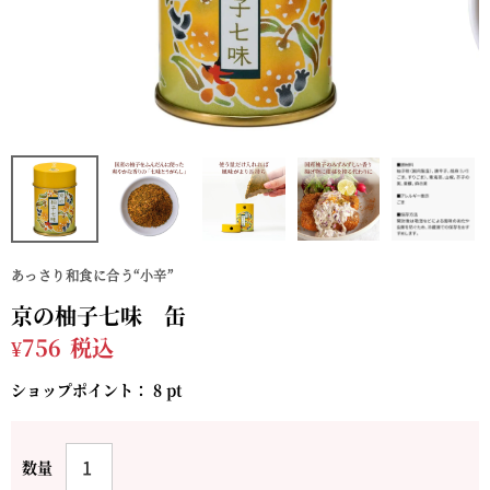
あっさり和食に合う“小辛”
京の柚子七味 缶
¥
756
税込
ショップポイント：
8
pt