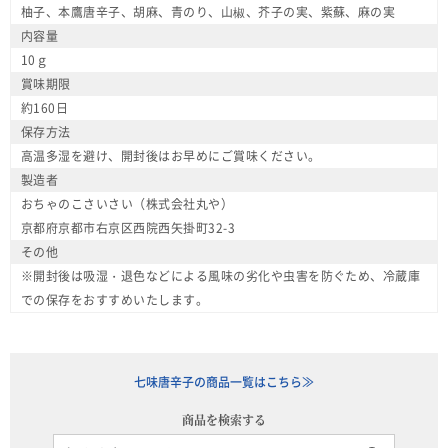
柚子、本鷹唐辛子、胡麻、青のり、山椒、芥子の実、紫蘇、麻の実
内容量
10ｇ
賞味期限
約160日
保存方法
高温多湿を避け、開封後はお早めにご賞味ください。
製造者
おちゃのこさいさい（株式会社丸や）
京都府京都市右京区西院西矢掛町32-3
その他
※開封後は吸湿・退色などによる風味の劣化や虫害を防ぐため、冷蔵庫
での保存をおすすめいたします。
七味唐辛子の商品一覧はこちら≫
商品を検索する