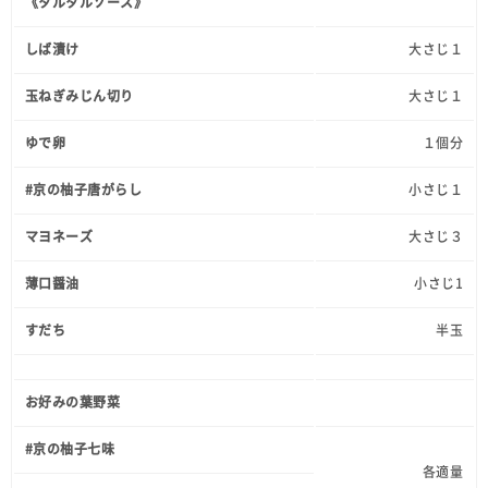
《タルタルソース》
しば漬け
大さじ１
玉ねぎみじん切り
大さじ１
ゆで卵
１個分
#京の柚子唐がらし
小さじ１
マヨネーズ
大さじ３
薄口醤油
小さじ1
すだち
半玉
お好みの葉野菜
#京の柚子七味
各適量