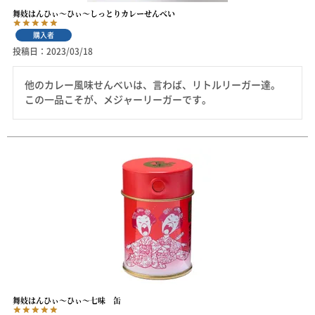
舞妓はんひぃ～ひぃ～しっとりカレーせんべい
購入者
投稿日
2023/03/18
他のカレー風味せんべいは、言わば、リトルリーガー達。

この一品こそが、メジャーリーガーです。
舞妓はんひぃ～ひぃ～七味 缶