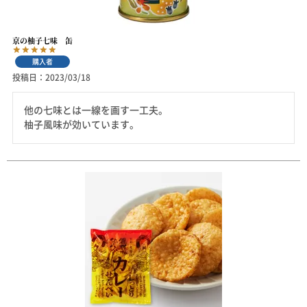
京の柚子七味 缶
購入者
投稿日
2023/03/18
他の七味とは一線を画す一工夫。

柚子風味が効いています。