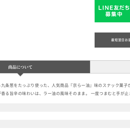
最短翌日お
商品について
る九条葱をたっぷり使った、人気商品『京らー油』味のスナック菓子が
が香る旨辛の味わいは、ラー油の風味そのまま。 一度つまむと手が止