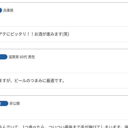
兵庫県
アテにピッタリ！！お酒が進みます(笑)
滋賀県
60代
男性
者
ますが、ビールのつまみに最適です。
非公開
者
込んでいて、1つ食べたら、ついつい最後まで手が伸びてしまいます。