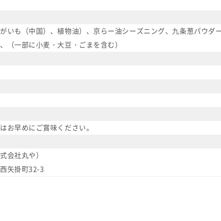
がいも（中国）、植物油）、京らー油シーズニング、九条葱パウダー
、（一部に小麦・大豆・ごまを含む）
はお早めにご賞味ください。
式会社丸や）
矢掛町32-3