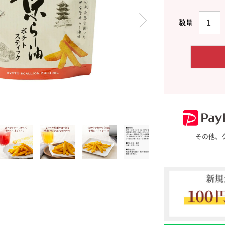
料理に合わせて一味・七味
おだし
お土産・ギフト 贈る人に
とうがらしの辛さ別に一味
お菓子
国産・鷹の爪
その他、