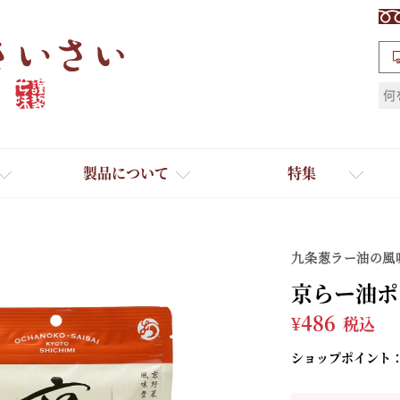
検索
製品について
特集
九条葱ラー油の風
京らー油ポ
¥
486
税込
ショップポイント
ギフト
ひとふり小分け袋
送料無料
たれ・ドレッシング