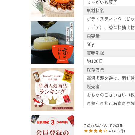
じゃがいも菓子
原材料名
ポテトスティック（じゃ
テビア）、香辛料抽出物
内容量
50g
賞味期限
約120日
保存方法
高温多湿を避け、開封後
販売者
おちゃのこさいさい（株
京都府京都市右京区西院西
4.14
7