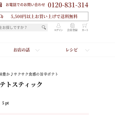
0120-831-314
お電話でのお問い合わせ
5,500円以上お買い上げで送料無料
ログイン
会員登録
カート
お店の話
レシピ
味豊か♪サクサク食感の旨辛ポテト
テトスティック
：
5
pt