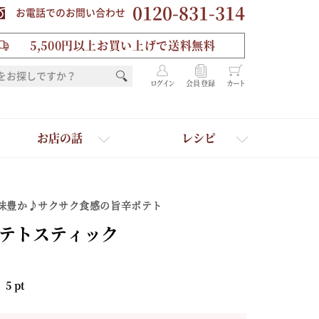
0120-831-314
お電話でのお問い合わせ
5,500円以上お買い上げで送料無料
ログイン
会員登録
カート
お店の話
レシピ
味豊か♪サクサク食感の旨辛ポテト
テトスティック
：
5
pt