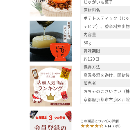
じゃがいも菓子
原材料名
ポテトスティック（じゃ
テビア）、香辛料抽出物
内容量
50g
賞味期限
約120日
保存方法
高温多湿を避け、開封後
販売者
おちゃのこさいさい（株
京都府京都市右京区西院西
4.14
7