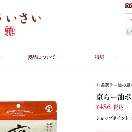
検索
製品について
特集
九条葱ラー油の風
京らー油ポ
¥
486
税込
ショップポイント
ギフト
ひとふり小分け袋
送料無料
たれ・ドレッシング