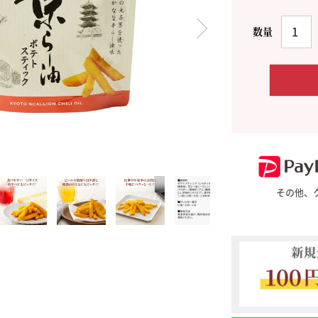
料理に合わせて一味・七味
おだし
お土産・ギフト 贈る人に
とうがらしの辛さ別に一味
お菓子
国産・鷹の爪
その他、