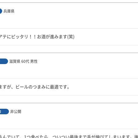
兵庫県
アテにピッタリ！！お酒が進みます(笑)
滋賀県
60代
男性
者
ますが、ビールのつまみに最適です。
非公開
者
込んでいて、1つ食べたら、ついつい最後まで手が伸びてしまいます。