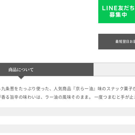
最短翌日お
商品について
る九条葱をたっぷり使った、人気商品『京らー油』味のスナック菓子が
が香る旨辛の味わいは、ラー油の風味そのまま。 一度つまむと手が止