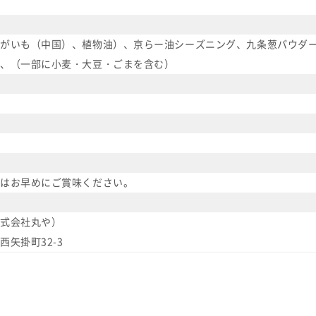
がいも（中国）、植物油）、京らー油シーズニング、九条葱パウダー
、（一部に小麦・大豆・ごまを含む）
はお早めにご賞味ください。
式会社丸や）
矢掛町32-3