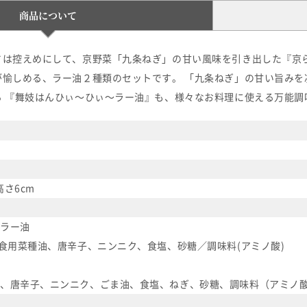
商品について
は控えめにして、京野菜「九条ねぎ」の甘い風味を引き出した『京ら
が愉しめる、ラー油２種類のセットです。 「九条ねぎ」の甘い旨みを
る 『舞妓はんひぃ～ひぃ～ラー油』も、様々なお料理に使える万能調
高さ6cm
ラー油
、食用菜種油、唐辛子、ニンニク、食塩、砂糖／調味料(アミノ酸)
、唐辛子、ニンニク、ごま油、食塩、ねぎ、砂糖、調味料（アミノ