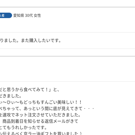
愛知県
30代
女性
入者
マりました。また購入したいです。
だと思うから食べてみて！」と、

きました。

ぃ～ひぃ～もどっちもすんごい美味しい！！

べちゃって、あっという間に底が見えてきて・・・

を速攻でネット注文させていただきました。

、商品到着日を知らせる返信メールがきて

とてもうれしかったです。

も伝えるべく京ラー油ギフトを買いました♪
