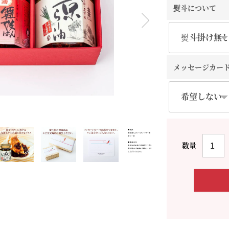
熨斗について
料理に合わせて一味・七味
おだし
お土産・ギフト 贈る人に
とうがらしの辛さ別に一味
お菓子
国産・鷹の爪
メッセージカー