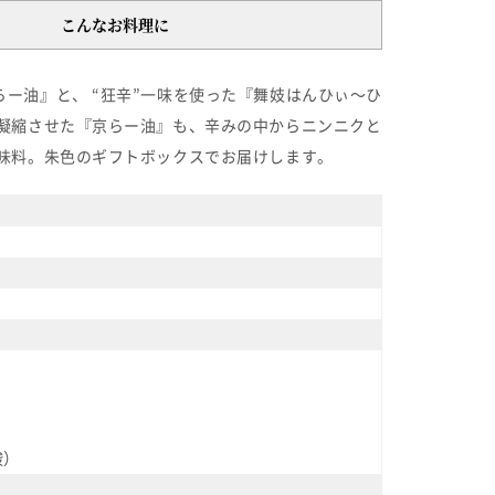
こんなお料理に
ー油』と、 “狂辛”一味を使った『舞妓はんひぃ～ひ
凝縮させた『京らー油』も、辛みの中からニンニクと
味料。朱色のギフトボックスでお届けします。
酸）