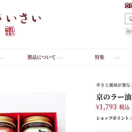
検索
製品について
特集
辛さと風味が異な
京のラー油
¥
1,793
税込
ショップポイント
ギフト
ひとふり小分け袋
送料無料
たれ・ドレッシング