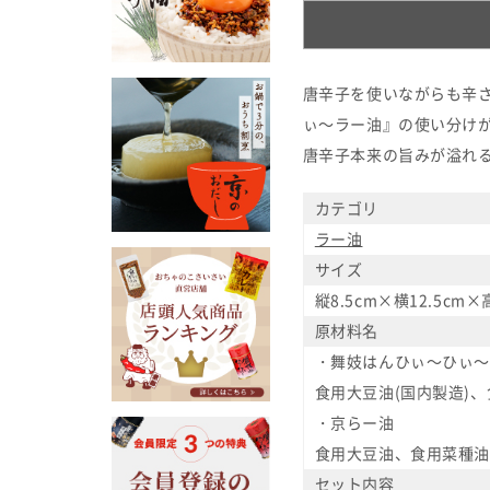
唐辛子を使いながらも辛さ
ぃ～ラー油』の使い分け
唐辛子本来の旨みが溢れ
カテゴリ
ラー油
サイズ
縦8.5cm×横12.5cm×
原材料名
・舞妓はんひぃ～ひぃ～
食用大豆油(国内製造)
・京らー油
食用大豆油、食用菜種油
セット内容