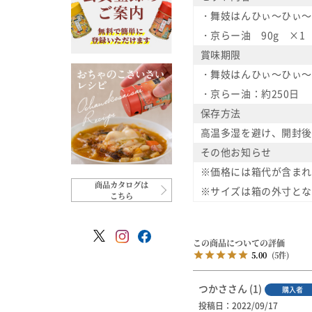
・舞妓はんひぃ～ひぃ～
・京らー油 90g ×1
賞味期限
・舞妓はんひぃ～ひぃ～
・京らー油：約250日
保存方法
高温多湿を避け、開封後
その他お知らせ
※価格には箱代が含まれ
商品カタログは
※サイズは箱の外寸とな
こちら
5.00
5
つかさ
1
購入者
投稿日
2022/09/17