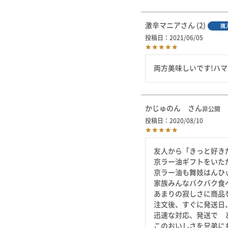
激辛マニア
2
購
投稿日
2021/06/05
両方美味しいです!ハ
かじゅのん
非公開
投稿日
2020/08/10
友人から「きっと好き
京ラー油ギフトをいただ
京ラー油も舞妓はんひ
家族みんなバクバク食
あまりの寂しさに商品
注文後、すぐに発送日
迅速な対応、発送で　
このおいしさを兄弟に