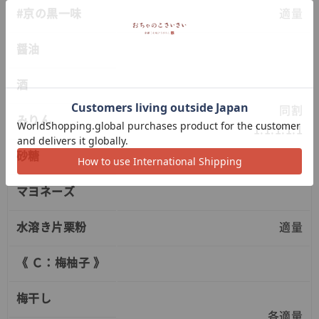
#京の黒一味
適量
醤油
酒
同割
みりん
1:1:1:1:1
砂糖
マヨネーズ
水溶き片栗粉
適量
《 Ｃ：梅柚子 》
梅干し
各適量