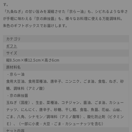
す。
「九条ねぎ」の甘い旨みを凝縮させた『京らー油』も、シビれるような辛さ
が手軽に味わえる『京の麻辣醤』も、様々なお料理に使える万能調味料。
朱色のギフトボックスでお届けします。
カテゴリ
ギフト
サイズ
縦8.5cm×横12.5cm×高さ6cm
原材料名
・京らー油
食用大豆油、食用菜種油、唐辛子、ニンニク、ごま油、食塩、ねぎ、砂
糖、調味料（アミノ酸）
・京の麻辣醤
玉ねぎ（国産）、生姜、菜種油、コチジャン、醤油、ごま油、カシュー
ナッツ、にんにく、唐辛子、砂糖、干し鱈、食塩、魚醤、花椒、山椒、
ごま、八角、シナモン／調味料（アミノ酸等）、酸化防止剤（ビタミン
Ｅ）、（一部に小麦・大豆・ごま・カシューナッツを含む）
セット内容