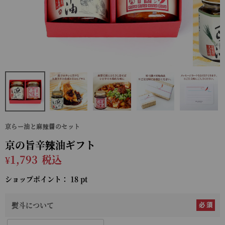
京らー油と麻辣醤のセット
京の旨辛辣油ギフト
¥
1,793
税込
ショップポイント：
18
pt
熨斗について