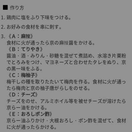
作り方
鶏肉に塩をふり下味をつける。
お好みの食材を串に刺す。
《
Ａ：麻辣
》
食材に火が通ったら京の麻辣醤をかける。
《
Ｂ：てりやき
》
醤油・酒・みりん・砂糖を混ぜて煮詰め、水溶き片栗粉
でとろみをつけ、マヨネーズと合わせたタレをぬり、京
の黒一味をふる。
《
Ｃ：梅柚子
》
梅干しの種を取りたたいて梅肉を作る。食材に火が通っ
たら梅肉と京の柚子唐がらしをのせる。
《
Ｄ：チーズ
》
チーズをのせ、アルミホイル等を被せチーズが溶けたら
京らー油をかける。
《
Ｅ：おろしポン酢
》
京らー油ふりかけ・大根おろし・ポン酢を混ぜて、食材
に火が通ったらかける。