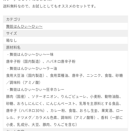
送料無料なので、お試しとしてもオススメのセットです。
カテゴリ
舞妓はんひぃ～ひぃ～
サイズ
箱なし
原材料名
・舞妓はんひぃ～ひぃ～一味
唐辛子粉（国内製造）、ハバネロ唐辛子粉
・舞妓はんひぃ～ひぃ～ラー油
食用大豆油（国内製造）、食用菜種油、唐辛子、ニンニク、食塩、砂糖
／調味料（アミノ酸）
・舞妓はんひぃ～ひぃ～狂辛カレー
豚肉（国産）、ソテーオニオン、りんごピューレ、小麦粉、動物油脂、
砂糖、おろしにんにく、にんじんペースト、乳等を主原料とする食品、
唐辛子（ハバネロ30%）、カレー粉、食塩、おろし生姜、果実酒、ロー
レル、ナツメグ／カラメル色素、調味料（アミノ酸等）、香料（一部に
小麦、乳成分、大豆、豚肉、りんごを含む）