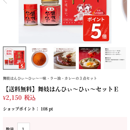
舞妓はんひぃ～ひぃ～一味・ラー油・カレーの３点セット
【送料無料】舞妓はんひぃ～ひぃ～セットＥ
¥
2,150
税込
ショップポイント：
108
pt