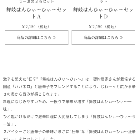
ラー油の３点セット
ット
舞妓はんひぃ～ひぃ～セッ
舞妓はんひぃ～ひぃ～セッ
トＡ
トＤ
￥2,150（税込）
￥2,150（税込）
商品の詳細はこちら ≫
商品の詳細はこちら ≫
激辛を超えた”狂辛”『舞妓はんひぃ～ひぃ～』は、契約農家さんが栽培する
国産「ハバネロ」と唐辛子をブレンドすることにより、じわ～っと広がる辛
さの奥から旨みが感じられます。
料理になじみやすいため、一振りで辛味が増す「舞妓はんひぃ～ひぃ～一
味」、
ひと匙かけるだけで激辛料理に大変身してしまう「舞妓はんひぃ～ひぃ～ラ
ー油」、
スパイシーさと唐辛子の辛味がまさに”狂辛”な「舞妓はんひぃ～ひぃ～狂辛
カレー」をセットにしました。