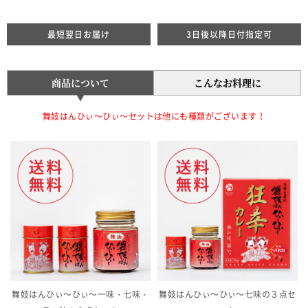
最短翌日お届け
3日後以降日付指定可
商品について
こんなお料理に
舞妓はんひぃ～ひぃ～セットは他にも種類がございます！
舞妓はんひぃ～ひぃ～一味・七味・
舞妓はんひぃ～ひぃ～七味の３点セ