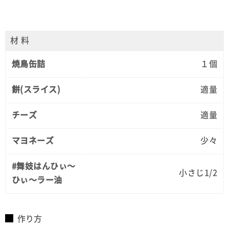
材 料
焼鳥缶詰
１個
餅(スライス)
適量
チーズ
適量
マヨネーズ
少々
#舞妓はんひぃ～
小さじ1/2
ひぃ～ラー油
作り方