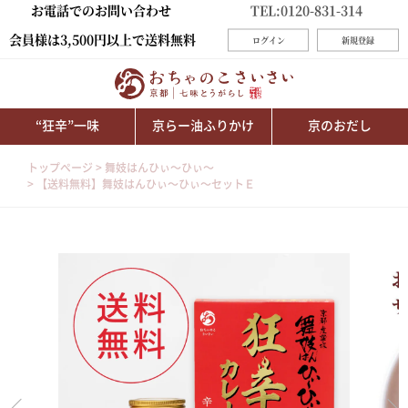
お電話でのお問い合わせ
TEL:0120-831-314
会員様は3,500円以上で送料無料
ログイン
新規登録
“狂辛”一味
京らー油ふりかけ
京のおだし
トップページ
舞妓はんひぃ～ひぃ～
【送料無料】舞妓はんひぃ～ひぃ～セットＥ