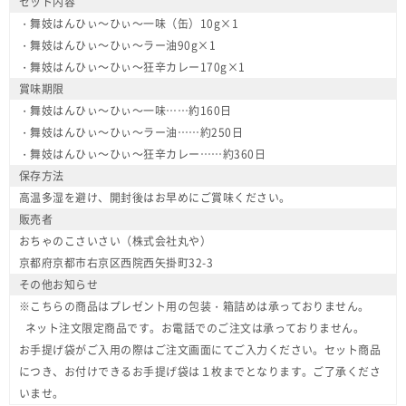
セット内容
・舞妓はんひぃ～ひぃ～一味（缶）10g×1
・舞妓はんひぃ～ひぃ～ラー油90g×1
・舞妓はんひぃ～ひぃ～狂辛カレー170g×1
賞味期限
・舞妓はんひぃ～ひぃ～一味……約160日
・舞妓はんひぃ～ひぃ～ラー油……約250日
・舞妓はんひぃ～ひぃ～狂辛カレー……約360日
保存方法
高温多湿を避け、開封後はお早めにご賞味ください。
販売者
おちゃのこさいさい（株式会社丸や）
京都府京都市右京区西院西矢掛町32-3
その他お知らせ
※こちらの商品はプレゼント用の包装・箱詰めは承っておりません。
ネット注文限定商品です。お電話でのご注文は承っておりません。
お手提げ袋がご入用の際はご注文画面にてご入力ください。セット商品
につき、お付けできるお手提げ袋は１枚までとなります。ご了承くださ
いませ。