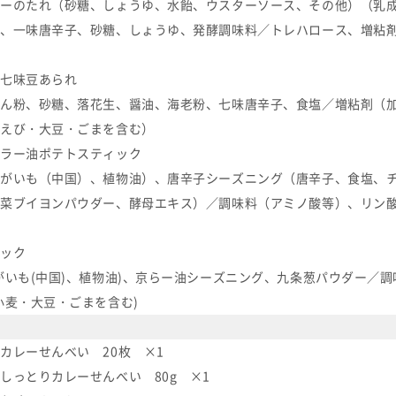
ーのたれ（砂糖、しょうゆ、水飴、ウスターソース、その他）（乳
、一味唐辛子、砂糖、しょうゆ、発酵調味料／トレハロース、増粘
七味豆あられ
ん粉、砂糖、落花生、醤油、海老粉、七味唐辛子、食塩／増粘剤（
えび・大豆・ごまを含む）
ラー油ポテトスティック
がいも（中国）、植物油）、唐辛子シーズニング（唐辛子、食塩、
菜ブイヨンパウダー、酵母エキス）／調味料（アミノ酸等）、リン酸
ック
がいも(中国)、植物油)、京らー油シーズニング、九条葱パウダー／調味
小麦・大豆・ごまを含む)
カレーせんべい 20枚 ×1
しっとりカレーせんべい 80g ×1