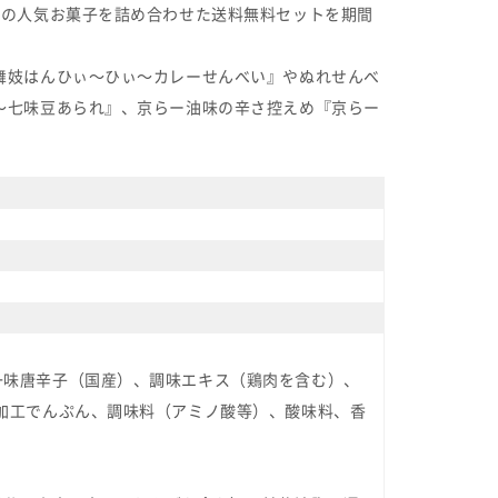
どの人気お菓子を詰め合わせた送料無料セットを期間
舞妓はんひぃ～ひぃ～カレーせんべい』やぬれせんべ
～七味豆あられ』、京らー油味の辛さ控えめ『京らー
一味唐辛子（国産）、調味エキス（鶏肉を含む）、
加工でんぷん、調味料（アミノ酸等）、酸味料、香