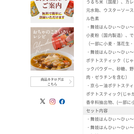
うるち米（国産）、カレ
元水飴、ウスターソース
ル色素
・舞妓はんひぃ～ひぃ～
小麦粉（国内製造）、で
（一部に小麦・落花生・
・舞妓はんひぃ～ひぃ～
ポテトスティック（じゃ
ックパウダー、砂糖、野
肉・ゼラチンを含む）
商品カタログは
こちら
・京らー油ポテトスティ
ポテトスティック(じゃ
香辛料抽出物、(一部に
セット内容
・舞妓はんひぃ～ひぃ～
・舞妓はんひぃ～ひぃ～