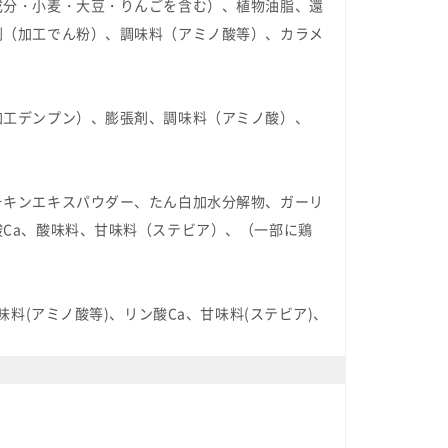
成分・小麦・大豆・りんごを含む）、植物油脂、還
剤（加工でん粉）、調味料（アミノ酸等）、カラメ
加工デンプン）、膨張剤、調味料（アミノ酸）、
チキンエキスパウダー、たん白加水分解物、ガーリ
Ca、酸味料、甘味料（ステビア）、（一部に鶏
料(アミノ酸等)、リン酸Ca、甘味料(ステビア)、