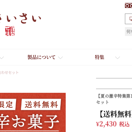
検索
製品について
特集
合わせセット
【夏の激辛特集第
セット
【送料無料
ギフト
ひとふり小分け袋
¥
2,430
税込
送料無料
たれ・ドレッシング