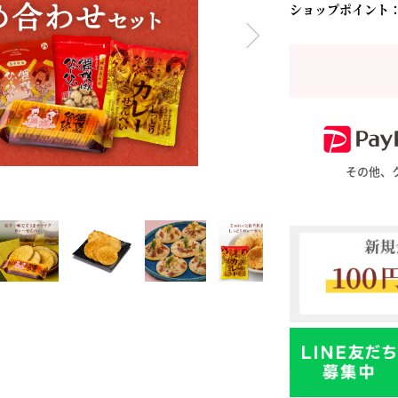
ショップポイント
料理に合わせて一味・七味
おだし
お土産・ギフト 贈る人に
とうがらしの辛さ別に一味
お菓子
国産・鷹の爪
その他、