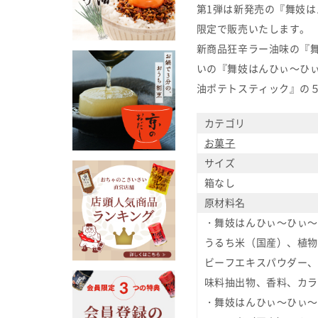
第1弾は新発売の『舞妓
限定で販売いたします。
新商品狂辛ラー油味の『
いの『舞妓はんひぃ～ひ
油ポテトスティック』の
カテゴリ
お菓子
サイズ
箱なし
原材料名
・舞妓はんひぃ～ひぃ～
うるち米（国産）、植物
ビーフエキスパウダー、
味料抽出物、香料、カラ
・舞妓はんひぃ～ひぃ～