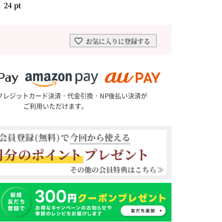
：
24
pt
を選ぶ
合わせて一味・七味を選ぶ
・七味を選ぶ
お気に入りに登録する
クレジットカード決済・代金引換・NP後払い決済が
ご利用いただけます。