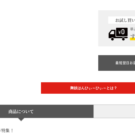
最短翌日お
舞妓はんひぃ～ひぃ～とは？
商品について
辛特集！