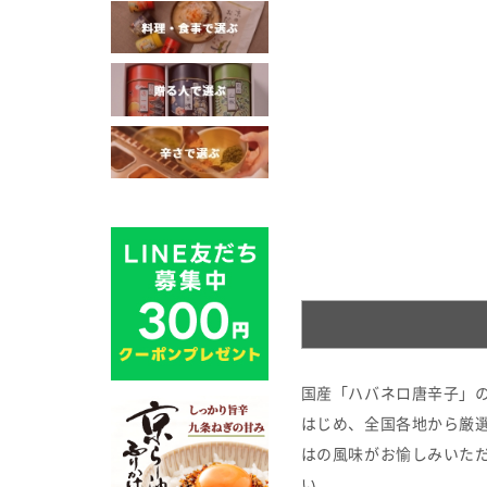
国産「ハバネロ唐辛子」
はじめ、全国各地から厳選
はの風味がお愉しみいた
い。