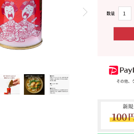
料理に合わせて一味・七味
おだし
お土産・ギフト 贈る人に
とうがらしの辛さ別に一味
お菓子
国産・鷹の爪
その他、