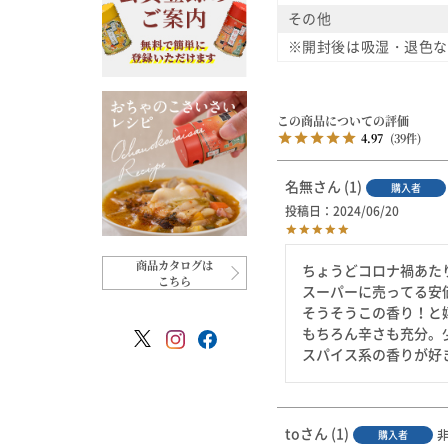
その他
※開封後は吸湿・退色な
4.97
39
名無
1
購入者
投稿日
2024/06/20
商品カタログは
ちょうどコロナ禍あた
こちら
スーパーに売ってる安
そうそうこの香り！と
もちろん辛さも充分。
スパイス系の香りが好
to
1
購入者