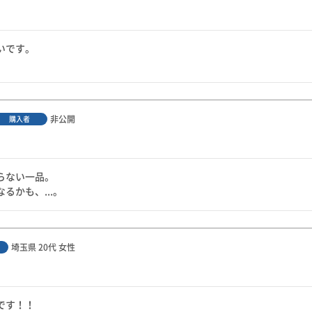
です。

非公開
購入者
ない一品。

るかも、...。
埼玉県
20代
女性
す！！
