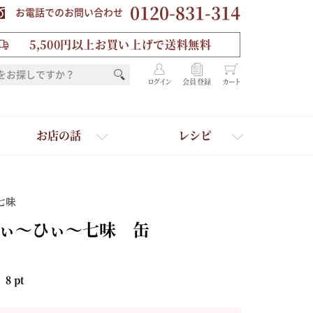
0120-831-314
お電話でのお問い合わせ
5,500円以上お買い上げで送料無料
ログイン
会員登録
カート
お店の話
レシピ
七味
ぃ～ひぃ～七味 缶
：
8
pt