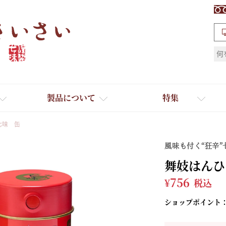
検索
製品について
特集
七味 缶
風味も付く“狂辛”
舞妓はんひ
¥
756
税込
ショップポイント
ギフト
ひとふり小分け袋
送料無料
たれ・ドレッシング