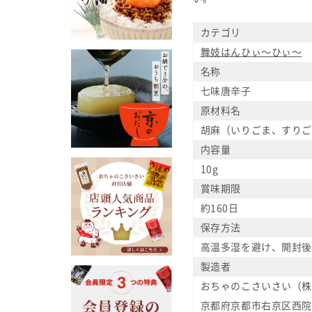
カテゴリ
舞妓はんひぃ～ひぃ～
名称
七味唐辛子
原材料名
胡麻（いりごま、すりご
内容量
10g
賞味期限
約160日
保存方法
高温多湿を避け、開封後
製造者
おちゃのこさいさい（株
京都府京都市右京区西院西