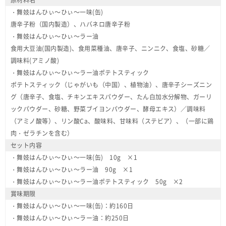
・舞妓はんひぃ～ひぃ～一味(缶)
唐辛子粉（国内製造）、ハバネロ唐辛子粉
・舞妓はんひぃ～ひぃ～ラー油
食用大豆油(国内製造)、食用菜種油、唐辛子、ニンニク、食塩、砂糖／
調味料(アミノ酸)
・舞妓はんひぃ～ひぃ～ラー油ポテトスティック
ポテトスティック（じゃがいも（中国）、植物油）、唐辛子シーズニン
グ（唐辛子、食塩、チキンエキスパウダー、たん白加水分解物、ガーリ
ックパウダー、砂糖、野菜ブイヨンパウダー、酵母エキス）／調味料
（アミノ酸等）、リン酸Ca、酸味料、甘味料（ステビア）、（一部に鶏
肉・ゼラチンを含む）
セット内容
・舞妓はんひぃ～ひぃ～一味(缶) 10g ×1
・舞妓はんひぃ～ひぃ～ラー油 90g ×1
・舞妓はんひぃ～ひぃ～ラー油ポテトスティック 50g ×2
賞味期限
・舞妓はんひぃ～ひぃ～一味(缶)：約160日
・舞妓はんひぃ～ひぃ～ラー油：約250日