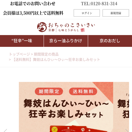
お電話でのお問い合わせ
TEL:0120-831-314
会員様は3,500円以上で送料無料
ログイン
新規登録
“狂辛”一味
京らー油ふりかけ
京のおだし
トップページ
期間限定の商品
【送料無料】舞妓はんひぃ～ひぃ～狂辛お楽しみセット