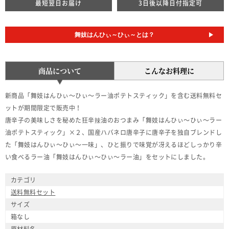
最短翌日お届け
3日後以降日付指定可
舞妓はんひぃ～ひぃ～とは？
商品について
こんなお料理に
新商品「舞妓はんひぃ～ひぃ～ラー油ポテトスティック」を含む送料無料セ
ットが期間限定で販売中！
唐辛子の美味しさを秘めた狂辛辣油のおつまみ「舞妓はんひぃ～ひぃ～ラー
油ポテトスティック」×２、国産ハバネロ唐辛子に唐辛子を独自ブレンドし
た「舞妓はんひぃ～ひぃ～一味」、ひと振りで味覚が冴えるほどしっかり辛
い食べるラー油「舞妓はんひぃ～ひぃ～ラー油」をセットにしました。
カテゴリ
送料無料セット
サイズ
箱なし
原材料名