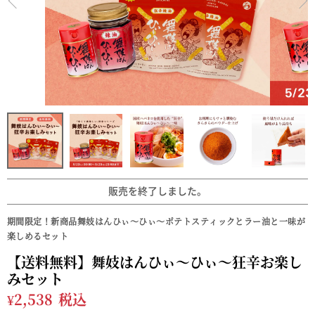
販売を終了しました。
期間限定！新商品舞妓はんひぃ～ひぃ～ポテトスティックとラー油と一味が
楽しめるセット
【送料無料】舞妓はんひぃ～ひぃ～狂辛お楽し
みセット
¥
2,538
税込