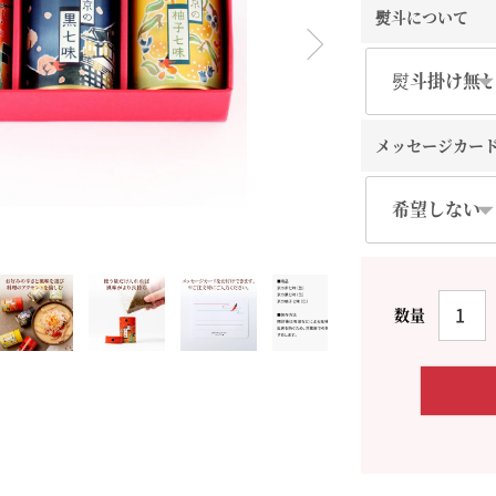
熨斗について
料理に合わせて一味・七味
おだし
お土産・ギフト 贈る人に
とうがらしの辛さ別に一味
お菓子
国産・鷹の爪
メッセージカー