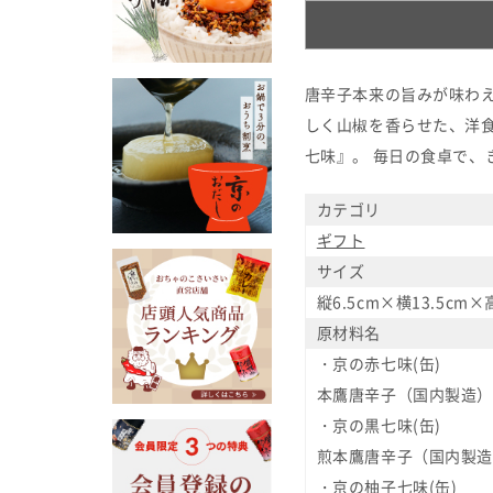
唐辛子本来の旨みが味わ
しく山椒を香らせた、洋
七味』。 毎日の食卓で
カテゴリ
ギフト
サイズ
縦6.5cm×横13.5cm×
原材料名
・京の赤七味(缶)
本鷹唐辛子（国内製造）
・京の黒七味(缶)
煎本鷹唐辛子（国内製造
・京の柚子七味(缶)