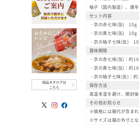
柚子（国内製造）、唐辛
セット内容
・京の赤七味(缶) 10g
・京の黒七味(缶) 10g
・京の柚子七味(缶) 10
賞味期限
・京の赤七味(缶)：約16
・京の黒七味(缶)：約16
・京の柚子七味(缶)：約1
商品カタログは
保存方法
こちら
高温多湿を避け、開封後
その他お知らせ
※価格には箱代が含まれ
※サイズは箱の外寸とな