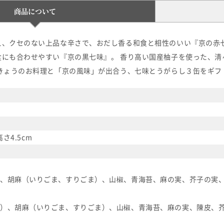
商品について
え、クセのない上品な辛さで、おだし香る和食と相性のいい『京の赤七
食にも合わせやすい『京の黒七味』。 香り高い国産柚子を使った、清
、きょうのお料理と「京の風味」が出合う、七味とうがらし３缶をギフ
高さ4.5cm
、胡麻（いりごま、すりごま）、山椒、青海苔、麻の実、芥子の実
）、胡麻（いりごま、すりごま）、山椒、青海苔、麻の実、陳皮、