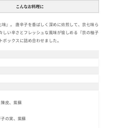
こんなお料理に
味』。 唐辛子を香ばしく深めに焙煎して、京七味ら
々しい辛さとフレッシュな風味が愉しめる『京の柚子
トボックスに詰め合わせました。
、陳皮、紫蘇
芥子の実、紫蘇