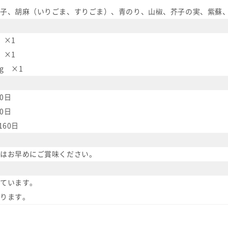
子、胡麻（いりごま、すりごま）、青のり、山椒、芥子の実、紫蘇
 ×1
 ×1
g ×1
0日
0日
60日
はお早めにご賞味ください。
ています。
ります。