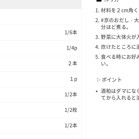
材料を２cm角
#京のおだし・
分ほど煮る。
1/6本
野菜に大体火が
炊けたところに
1/4p
食べる時にお好
２本
い。
１p
▷ポイント
酒粕はダマにな
1/2本
てから入れると
1/2枚
1/2本