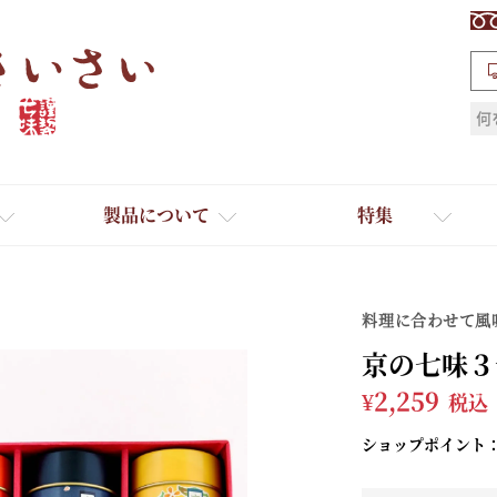
検索
製品について
特集
料理に合わせて風
京の七味３
¥
2,259
税込
ショップポイント
ギフト
ひとふり小分け袋
送料無料
たれ・ドレッシング