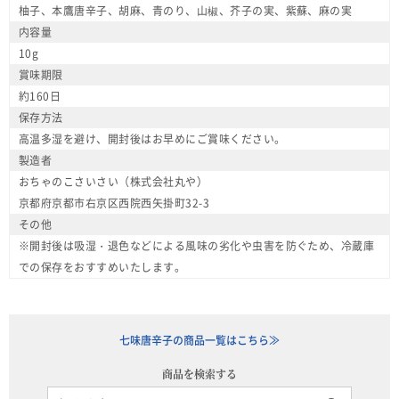
柚子、本鷹唐辛子、胡麻、青のり、山椒、芥子の実、紫蘇、麻の実
内容量
10g
賞味期限
約160日
保存方法
高温多湿を避け、開封後はお早めにご賞味ください。
製造者
おちゃのこさいさい（株式会社丸や）
京都府京都市右京区西院西矢掛町32-3
その他
※開封後は吸湿・退色などによる風味の劣化や虫害を防ぐため、冷蔵庫
での保存をおすすめいたします。
七味唐辛子の商品一覧はこちら≫
商品を検索する