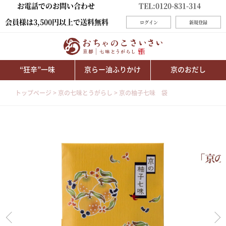
お電話でのお問い合わせ
TEL:0120-831-314
会員様は3,500円以上で送料無料
ログイン
新規登録
“狂辛”一味
京らー油ふりかけ
京のおだし
トップページ
京の七味とうがらし
京の柚子七味 袋