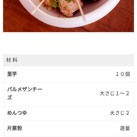
材 料
里芋
１０個
パルメザンチー
大さじ１～２
ズ
めんつゆ
大さじ２
片栗粉
適量