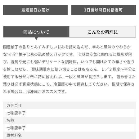
最短翌日お届け
3日後以降日付指定可
商品について
こんなお料理に
国産柚子の香りとみずみずしい甘みを詰め込んだ、辛みと風味のやわらか
な“小辛”柚子七味の詰め替えパックです。 七味は空気に触れると風味が飛
び、湿気や光にも弱いデリケートな調味料。いつでも開けたての辛さや香り
を愉しむなら、 賞味期限内に使い切ることはもちろん、１／３程度～半分と
使用する分だけ缶に詰め替えれば、一段と風味が長持ちします。 詰め替えた
残りは必ず真空状態にして、冷蔵庫の中で保存してください。長期で保存さ
れる場合は、冷凍庫がおススメです。
カテゴリ
七味唐辛子
名称
七味唐辛子
原材料名