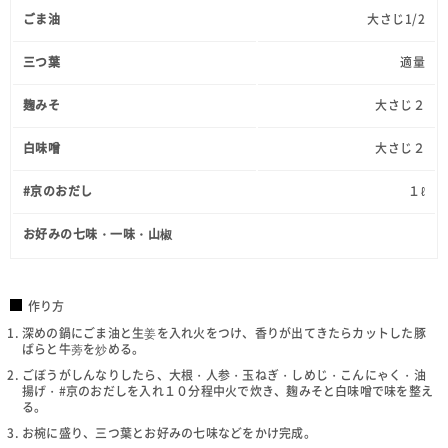
ごま油
大さじ1/2
三つ葉
適量
麹みそ
大さじ２
白味噌
大さじ２
#京のおだし
１ℓ
お好みの七味・一味・山椒
作り方
深めの鍋にごま油と生姜を入れ火をつけ、香りが出てきたらカットした豚
ばらと牛蒡を炒める。
ごぼうがしんなりしたら、大根・人参・玉ねぎ・しめじ・こんにゃく・油
揚げ・#京のおだしを入れ１０分程中火で炊き、麹みそと白味噌で味を整え
る。
お椀に盛り、三つ葉とお好みの七味などをかけ完成。