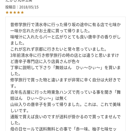
非公開
投稿日
2018/05/15
昔修学旅行で清水寺に行った帰り坂の途中に有る店で七味か
一味か忘れたがお土産に買って帰りました。

味噌汁に入れたらパーと広がりとても良い唐辛子の香りがし
ました。

これが忘れず京都に行きたいと常々思っていました。

3年前清水寺に行き修学旅行の時の店とは違うと思いますけ
ど唐辛子専門店に入り店員さんが色々

丁寧に説明して下さり「舞妓はん　ひぃ～ひぃ～」を買いま
した。

修学旅行で買った物と違いますが非常に辛く自分は大好きで
す。

去年名古屋に行った時東急ハンズで売っている事を聞き「舞
妓はん　ひぃ～ひぃ～」は無く

山椒入りの唐辛子を買って帰りました。これは、これで美味
しいです。

通販で買えば良いのですが送料が掛かるので買ってませんで
した。

母の日セールで送料無料との事で「赤一味、柚子七味セッ