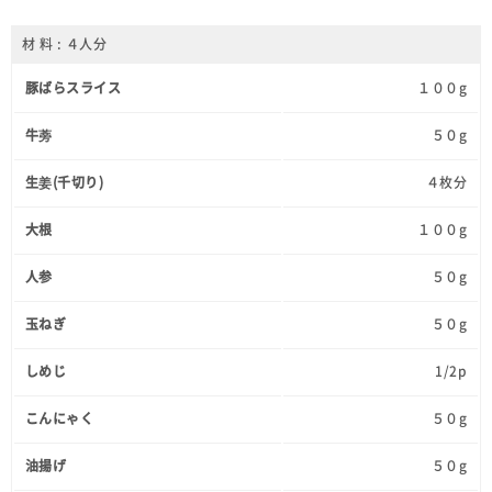
材 料 : ４人分
豚ばらスライス
１００g
牛蒡
５０g
生姜(千切り)
４枚分
大根
１００g
人参
５０g
玉ねぎ
５０g
しめじ
1/2p
こんにゃく
５０g
油揚げ
５０g