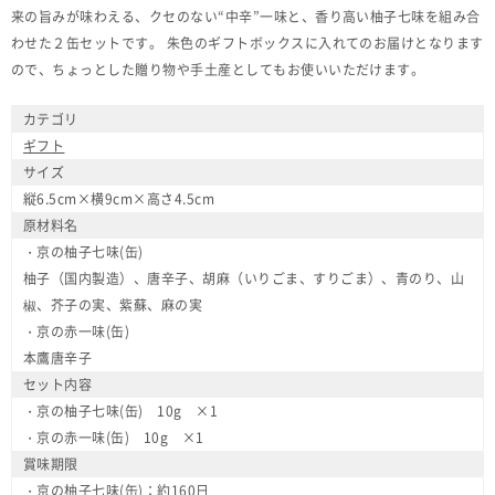
来の旨みが味わえる、クセのない“中辛”一味と、香り高い柚子七味を組み合
わせた２缶セットです。 朱色のギフトボックスに入れてのお届けとなります
ので、ちょっとした贈り物や手土産としてもお使いいただけます。
カテゴリ
ギフト
サイズ
縦6.5cm×横9cm×高さ4.5cm
原材料名
・京の柚子七味(缶)
柚子（国内製造）、唐辛子、胡麻（いりごま、すりごま）、青のり、山
椒、芥子の実、紫蘇、麻の実
・京の赤一味(缶)
本鷹唐辛子
セット内容
・京の柚子七味(缶) 10g ×1
・京の赤一味(缶) 10g ×1
賞味期限
・京の柚子七味(缶)：約160日