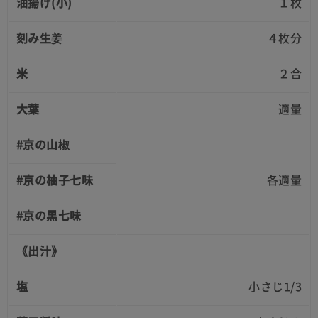
油揚げ(小)
１枚
刻み生姜
４枚分
米
２合
大葉
適量
#京の山椒
#京の柚子七味
各適量
#京の黒七味
《出汁》
塩
小さじ1/3