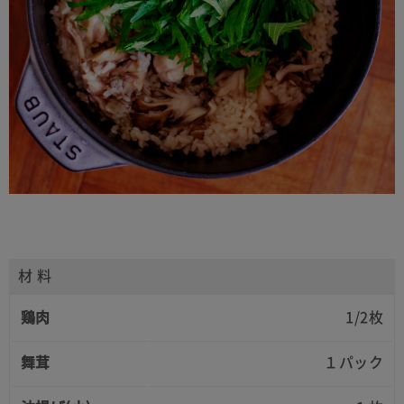
材 料
鶏肉
1/2枚
舞茸
１パック