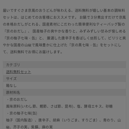
届いですぐさま京風のおうどんが味わえる、送料無料が嬉しい基本の調味料
セットは、はじめてのお客様におススメです。 お鍋で３分煮出すだけで京風
の本格おだしがとれる、国産素材にこだわった簡単便利なティーバッグ製の
『京のおだし』、 国産柚子の爽やかな香りと、みずみずしい甘みが愉しめる
『京の柚子七味・缶』と、 厳選した唐辛子を香ばしく焙煎して、ピリリと爽
やかな国産の山椒で風味豊かに仕上げた『京の黒七味・缶』をセットにし
て、送料無料でお得にお届けします。
カテゴリ
送料無料セット
サイズ
箱なし
原材料名
・京のおだし
風味原料(いわし節、鰹節、さば節、昆布)、塩、酵母エキス、砂糖
・京の柚子七味(缶)
柚子（国内製造）、唐辛子、胡麻（いりごま、すりごま）、青のり、山
椒、芥子の実、紫蘇、麻の実