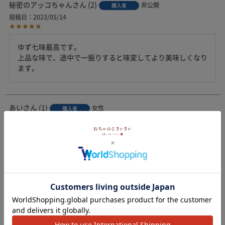
秘密のアッコちゃん
2
非公開
購入者
投稿日
2023/05/14
ゆず七味最高です。

上品な味で、途中で一振りすると味変してより美味しくなり
ます。
あい
1
女性
購入者
投稿日
2022/10/15
ひと口目から解る本当に美味しいお出汁です。

今回は関東の方へプレゼント。喜んでいただけました。

七味は小分けになっているので、自宅でも外出先でも楽しめ
ます。
すべてのレビューを見る