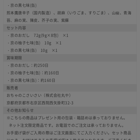
・京の黒七味(缶)
煎本鷹唐辛子（国内製造）、胡麻（いりごま、すりごま）、山椒、青海
苔、麻の実、陳皮、芥子の実、紫蘇
セット内容
・京のおだし 72g(9g×8包) ×1
・京の柚子七味(缶) 10g ×1
・京の黒七味(缶) 10g ×1
賞味期限
・京のおだし：約250日
・京の柚子七味(缶)：約160日
・京の黒七味(缶)：約160日
販売者
おちゃのこさいさい（株式会社丸や）
京都府京都市右京区西院西矢掛町32-3
その他お知らせ
※こちらの商品はプレゼント用の包装・箱詰めは承っておりません。
ネット注文限定商品です。お電話でのご注文は承っておりません。
お手提げ袋がご入用の際はご注文画面にてご入力ください。セット商品