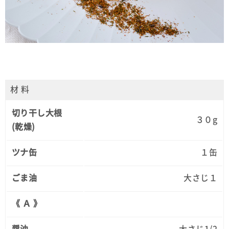
材 料
切り干し大根
３０g
(乾燥)
ツナ缶
１缶
ごま油
大さじ１
《 Ａ 》
醤油
大さじ1/2