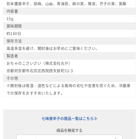
煎本鷹唐辛子、胡麻、山椒、青海苔、麻の実、陳皮、芥子の実、紫蘇
内容量
15g
賞味期限
約160日
保存方法
高温多湿を避け、開封後はお早めにご賞味ください。
製造者
おちゃのこさいさい（株式会社丸や）
京都府京都市右京区西院西矢掛町32-3
その他
※開封後は吸湿・退色などによる風味の劣化や虫害を防ぐため、冷蔵庫
での保存をおすすめいたします。
七味唐辛子の商品一覧はこちら≫
商品を検索する