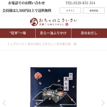
お電話でのお問い合わせ
TEL:0120-831-314
会員様は3,500円以上で送料無料
ログイン
新規登録
“狂辛”一味
京らー油ふりかけ
京のおだし
トップページ
京の七味とうがらし
京の黒七味 袋