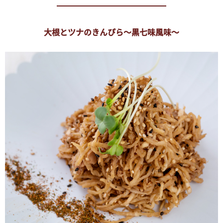
大根とツナのきんぴら～黒七味風味～