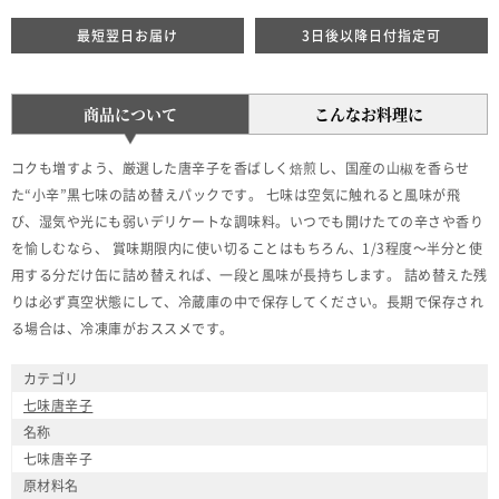
最短翌日お届け
3日後以降日付指定可
商品について
こんなお料理に
コクも増すよう、厳選した唐辛子を香ばしく焙煎し、国産の山椒を香らせ
た“小辛”黒七味の詰め替えパックです。 七味は空気に触れると風味が飛
び、湿気や光にも弱いデリケートな調味料。いつでも開けたての辛さや香り
を愉しむなら、 賞味期限内に使い切ることはもちろん、1/3程度～半分と使
用する分だけ缶に詰め替えれば、一段と風味が長持ちします。 詰め替えた残
りは必ず真空状態にして、冷蔵庫の中で保存してください。長期で保存され
る場合は、冷凍庫がおススメです。
カテゴリ
七味唐辛子
名称
七味唐辛子
原材料名