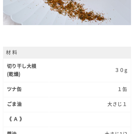
材 料
切り干し大根
３０g
(乾燥)
ツナ缶
１缶
ごま油
大さじ１
《 Ａ 》
醤油
大さじ1/2