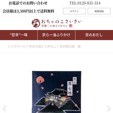
お電話でのお問い合わせ
TEL:0120-831-314
会員様は3,500円以上で送料無料
ログイン
新規登録
“狂辛”一味
京らー油ふりかけ
京のおだし
トップページ
京の七味とうがらし
京の黒七味 袋