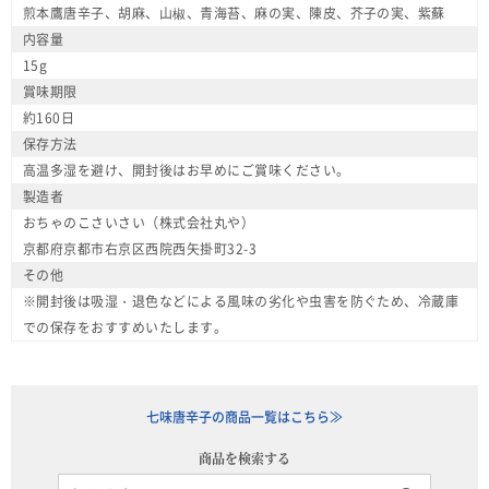
煎本鷹唐辛子、胡麻、山椒、青海苔、麻の実、陳皮、芥子の実、紫蘇
内容量
15g
賞味期限
約160日
保存方法
高温多湿を避け、開封後はお早めにご賞味ください。
製造者
おちゃのこさいさい（株式会社丸や）
京都府京都市右京区西院西矢掛町32-3
その他
※開封後は吸湿・退色などによる風味の劣化や虫害を防ぐため、冷蔵庫
での保存をおすすめいたします。
七味唐辛子の商品一覧はこちら≫
商品を検索する