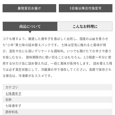
最短翌日お届け
3日後以降日付指定可
商品について
こんなお料理に
コクも増すよう、厳選した唐辛子を香ばしく焙煎し、国産の山椒を香らせ
た“小辛”黒七味の詰め替えパックです。 七味は空気に触れると風味が飛
び、湿気や光にも弱いデリケートな調味料。いつでも開けたての辛さや香り
を愉しむなら、 賞味期限内に使い切ることはもちろん、1/3程度～半分と使
用する分だけ缶に詰め替えれば、一段と風味が長持ちします。 詰め替えた残
りは必ず真空状態にして、冷蔵庫の中で保存してください。長期で保存され
る場合は、冷凍庫がおススメです。
カテゴリ
七味唐辛子
名称
七味唐辛子
原材料名