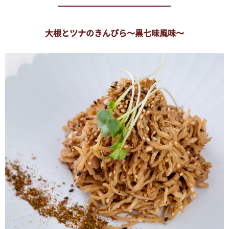
大根とツナのきんぴら～黒七味風味～