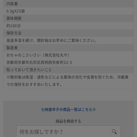
内容量
0.3gX25袋
賞味期限
約160日
保存方法
高温多湿を避け、開封後はお早めにご賞味ください。
製造者
おちゃのこさいさい（株式会社丸や）
京都府京都市右京区西院西矢掛町32-3
知っておいて頂きたいこと
※開封後は吸湿・退色などによる風味の劣化や虫害を防ぐため、冷蔵庫
での保存をおすすめいたします。
七味唐辛子の商品一覧はこちら≫
商品を検索する