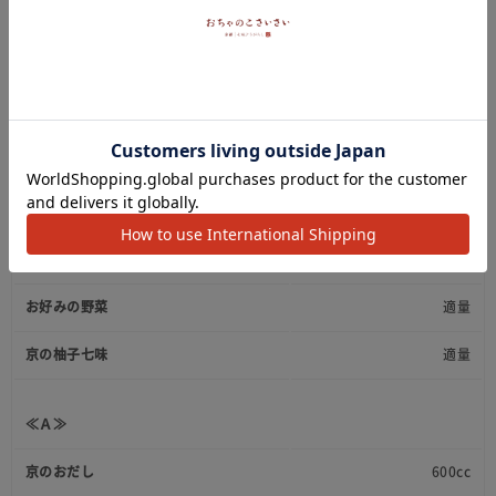
材 料
鯛切り身
200g程
小かぶら
２個
柚子
１個～２個
お好みの野菜
適量
京の柚子七味
適量
≪Ａ≫
京のおだし
600cc