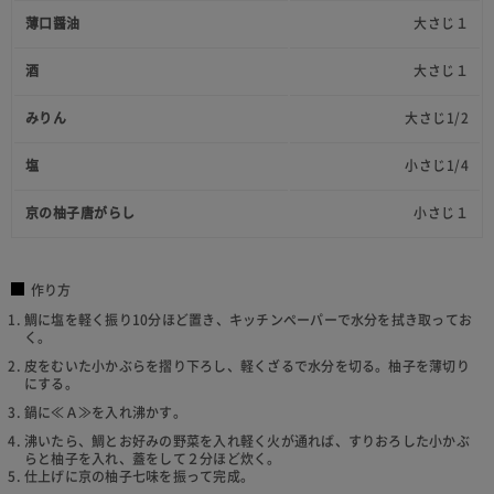
薄口醤油
大さじ１
酒
大さじ１
みりん
大さじ1/2
塩
小さじ1/4
京の柚子唐がらし
小さじ１
作り方
鯛に塩を軽く振り10分ほど置き、キッチンペーパーで水分を拭き取ってお
く。
皮をむいた小かぶらを摺り下ろし、軽くざるで水分を切る。柚子を薄切り
にする。
鍋に≪Ａ≫を入れ沸かす。
沸いたら、鯛とお好みの野菜を入れ軽く火が通れば、すりおろした小かぶ
らと柚子を入れ、蓋をして２分ほど炊く。
仕上げに京の柚子七味を振って完成。