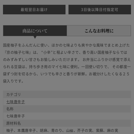
最短翌日お届け
3日後以降日付指定可
商品について
こんなお料理に
国産柚子をふんだんに使い、ほかの七味よりも爽やかな風味でまとめ上げた
『京の柚子七味』は、 “小辛”と程よい辛さで、香り高い国産柚子ならでは
のみずみずしい甘さもお愉しみいただけます。 お弁当にふりかけ感覚で添え
られる豆袋は、持ち歩き用のマイ七味に便利。一回使い切りで、 その都度一
袋ずつ封を切るから、いつでも辛さと香りが新鮮。お裾分けしたくなる２５
袋入りです。
カテゴリ
七味唐辛子
名称
七味唐辛子
原材料名
柚子、本鷹唐辛子、胡麻、青のり、山椒、芥子の実、紫蘇、麻の実