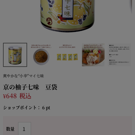
爽やかな“小辛”マイ七味
京の柚子七味 豆袋
¥
648
税込
ショップポイント：
6
pt