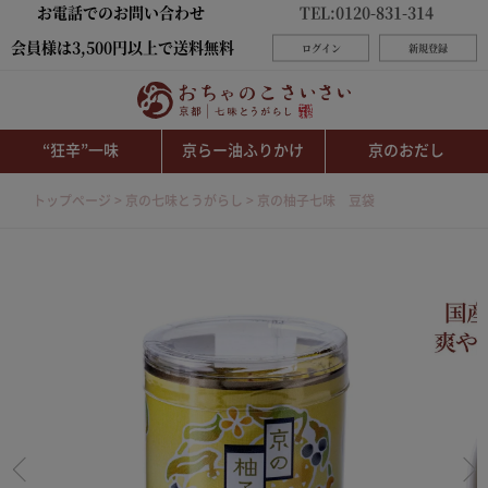
お電話でのお問い合わせ
TEL:0120-831-314
会員様は3,500円以上で送料無料
ログイン
新規登録
“狂辛”一味
京らー油ふりかけ
京のおだし
トップページ
京の七味とうがらし
京の柚子七味 豆袋