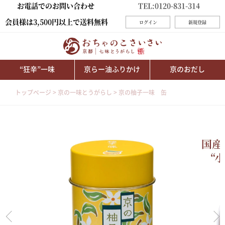
お電話でのお問い合わせ
TEL:0120-831-314
会員様は3,500円以上で送料無料
ログイン
新規登録
“狂辛”一味
京らー油ふりかけ
京のおだし
トップページ
京の一味とうがらし
京の柚子一味 缶