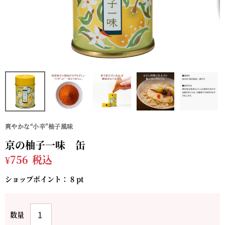
爽やかな“小辛”柚子風味
京の柚子一味 缶
¥
756
税込
ショップポイント：
8
pt