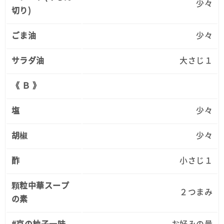
少々
切り)
ごま油
少々
サラダ油
大さじ１
《 Ｂ 》
塩
少々
胡椒
少々
酢
小さじ１
顆粒中華スープ
２つまみ
の素
#京の柚子一味
お好みの量