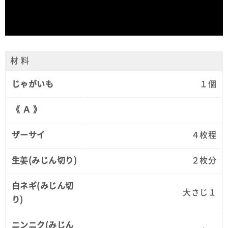
材 料
じゃがいも
１個
《 Ａ 》
ザーサイ
４枚程
生姜(みじん切り)
２枚分
白ネギ(みじん切
大さじ１
り)
ニンニク(みじん