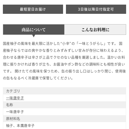
最短翌日お届け
3日後以降日付指定可
商品について
こんなお料理に
国産柚子の風味を最大限に活かした“小辛”の「一味とうがらし」です。 国
産柚子ならではの爽やかな香りとみずみずしい甘みが存分に味わえるよう、
合わせる唐辛子は辛さが上品でクセのない品種を厳選しました。温かいお料
理に振りかければ香りが立ち、お醤油やポン酢などの調味料とも相性が良い
です。 開けたての風味を保つため、缶の振り出し口はしっかり閉じ、使用後
の缶もなるべく冷蔵庫で保管してください。
カテゴリ
一味唐辛子
名称
一味唐辛子
原材料名
柚子、本鷹唐辛子