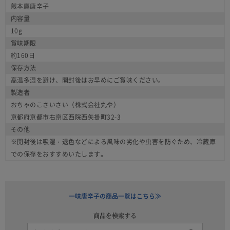
煎本鷹唐辛子
内容量
10g
賞味期限
約160日
保存方法
高温多湿を避け、開封後はお早めにご賞味ください。
製造者
おちゃのこさいさい（株式会社丸や）
京都府京都市右京区西院西矢掛町32-3
その他
※開封後は吸湿・退色などによる風味の劣化や虫害を防ぐため、冷蔵庫
での保存をおすすめいたします。
一味唐辛子の商品一覧はこちら≫
商品を検索する