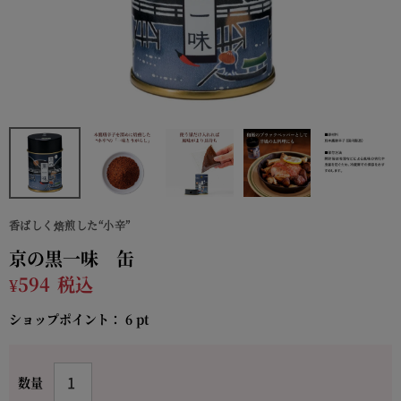
香ばしく焙煎した“小辛”
京の黒一味 缶
¥
594
税込
ショップポイント：
6
pt