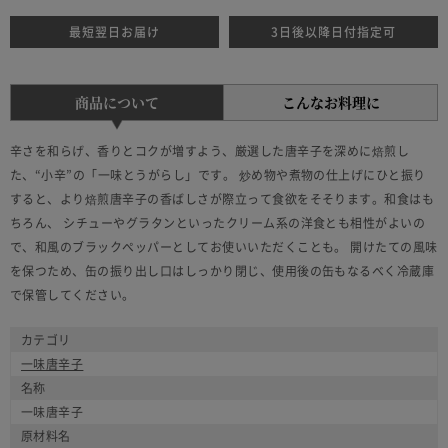
最短翌日お届け
3日後以降日付指定可
商品について
こんなお料理に
辛さを和らげ、香りとコクが増すよう、厳選した唐辛子を深めに焙煎し
た、“小辛”の「一味とうがらし」です。 炒め物や煮物の仕上げにひと振り
すると、より焙煎唐辛子の香ばしさが際立って食欲をそそります。和食はも
ちろん、 シチューやグラタンといったクリーム系の洋食とも相性がよいの
で、和風のブラックペッパーとしてお使いいただくことも。 開けたての風味
を保つため、缶の振り出し口はしっかり閉じ、使用後の缶もなるべく冷蔵庫
で保管してください。
カテゴリ
一味唐辛子
名称
一味唐辛子
原材料名