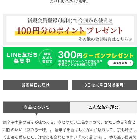
ご利用いただけます。
最短翌日お届け
3日後以降日付指定可
商品について
こんなお料理に
唐辛子本来の旨みが味わえる、クセのない上品な辛さで、おだし香る和食と
相性のいい『京の赤一味』。 唐辛子を香ばしく深めに焙煎して、京七味らし
く山椒を香らせた、洋食にも合わせやすい『京の黒七味』。 香り高い国産の