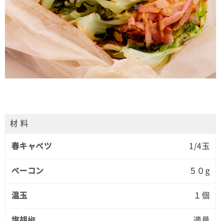
材 料
春キャベツ
1/4玉
ベーコン
５０g
温玉
１個
塩胡椒
適量