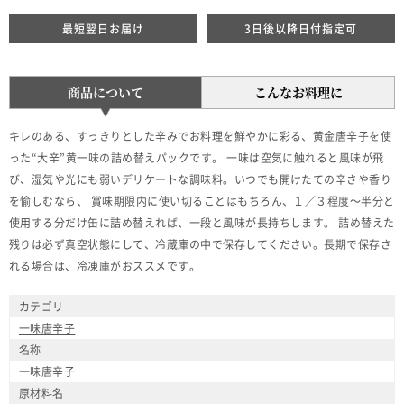
最短翌日お届け
3日後以降日付指定可
商品について
こんなお料理に
キレのある、すっきりとした辛みでお料理を鮮やかに彩る、黄金唐辛子を使
った“大辛”黄一味の詰め替えパックです。 一味は空気に触れると風味が飛
び、湿気や光にも弱いデリケートな調味料。いつでも開けたての辛さや香り
を愉しむなら、 賞味期限内に使い切ることはもちろん、１／３程度～半分と
使用する分だけ缶に詰め替えれば、一段と風味が長持ちします。 詰め替えた
残りは必ず真空状態にして、冷蔵庫の中で保存してください。長期で保存さ
れる場合は、冷凍庫がおススメです。
カテゴリ
一味唐辛子
名称
一味唐辛子
原材料名