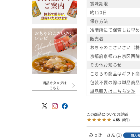
賞味期限
約120日
保存方法
冷暗所にて保管しお早め
販売者
おちゃのこさいさい（株
京都府京都市右京区西院西
その他お知らせ
こちらの商品はギフト商
商品カタログは
包装不要の際は単品商品
こちら
単品購入はこちら≫≫
4.88
8
みっきー
1
購入