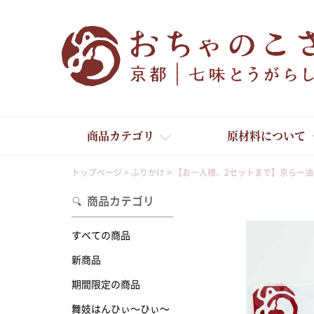
商品カテゴリ
原材料について
トップページ
ふりかけ
【お一人様、2セットまで】京らー
商品カテゴリ
すべての商品
新商品
舞妓はんひぃ～ひぃ～
期間限定の商品
舞妓はんひぃ～ひぃ～
京の一味とうがらし