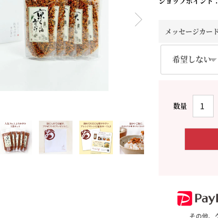
ショップポイント
料理に合わせて一味・七味
おだし
お土産・ギフト 贈る人に
メッセージカー
とうがらしの辛さ別に一味
お菓子
国産・鷹の爪
その他、