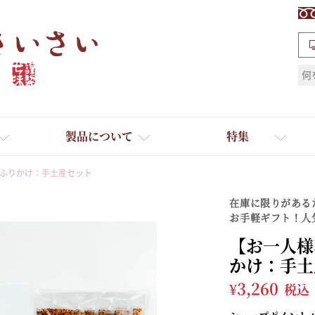
検索
製品について
特集
油ふりかけ：手土産セット
在庫に限りがある
お手軽ギフト！人
【お一人様
かけ：手土
ギフト
¥
3,260
ひとふり小分け袋
税込
送料無料
たれ・ドレッシング