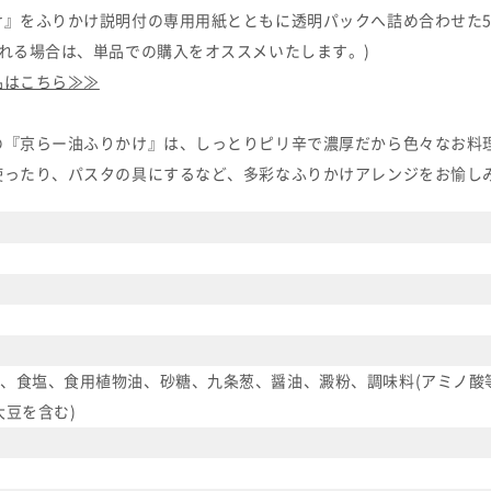
け』をふりかけ説明付の専用用紙とともに透明パックへ詰め合わせた
れる場合は、単品での購入をオススメいたします。)
品はこちら≫≫
の『京らー油ふりかけ』は、しっとりピリ辛で濃厚だから色々なお料
使ったり、パスタの具にするなど、多彩なふりかけアレンジをお愉し
、食塩、食用植物油、砂糖、九条葱、醤油、澱粉、調味料(アミノ酸等
大豆を含む)