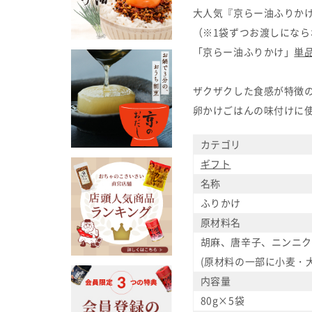
大人気『京らー油ふりか
（※1袋ずつお渡しになら
「京らー油ふりかけ」
単
ザクザクした食感が特徴
卵かけごはんの味付けに
カテゴリ
ギフト
名称
ふりかけ
原材料名
胡麻、唐辛子、ニンニク
(原材料の一部に小麦・
内容量
80g×5袋